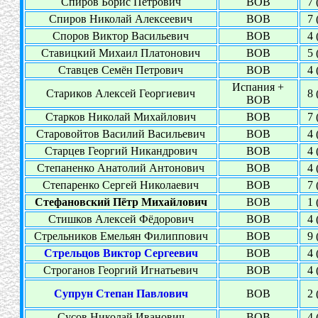
Спиров Борис Петрович
ВОВ
7 
Спиров Николай Алексеевич
ВОВ
7 
Споров Виктор Васильевич
ВОВ
4 
Ставицкий Михаил Платонович
ВОВ
5 
Ставцев Семён Петрович
ВОВ
4 
Испания +
Стариков Алексей Георгиевич
8 
ВОВ
Старков Николай Михайлович
ВОВ
7 
Старовойтов Василий Васильевич
ВОВ
4 
Старцев Георгий Никандрович
ВОВ
4 
Степаненко Анатолий Антонович
ВОВ
4 
Степаренко Сергей Николаевич
ВОВ
7 
Стефановский Пётр Михайлович
ВОВ
1 
Стишков Алексей Фёдорович
ВОВ
4 
Стрельников Емельян Филиппович
ВОВ
9 
Стрельцов Виктор Сергеевич
ВОВ
4 
Строганов Георгий Игнатьевич
ВОВ
4 
Супрун Степан Павлович
ВОВ
2 
Сусов Николай Иванович
ВОВ
4 