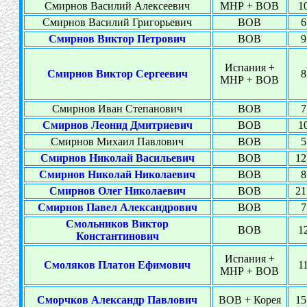
Смирнов Василий Алексеевич
МНР + ВОВ
10
Смирнов Василий Григорьевич
ВОВ
6
Смирнов Виктор Петрович
ВОВ
9
Испания +
Смирнов Виктор Сергеевич
8
МНР + ВОВ
Смирнов Иван Степанович
ВОВ
7
Смирнов Леонид Дмитриевич
ВОВ
10
Смирнов Михаил Павлович
ВОВ
5
Смирнов Николай Васильевич
ВОВ
12
Смирнов Николай Николаевич
ВОВ
8
Смирнов Олег Николаевич
ВОВ
21
Смирнов Павел Александрович
ВОВ
7
Смольников Виктор
ВОВ
12
Константинович
Испания +
Смоляков Платон Ефимович
11
МНР + ВОВ
Сморчков Александр Павлович
ВОВ + Корея
15