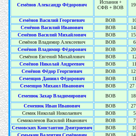
Испания +
Семёнов Александр Фёдорович
19
СФВ + ВОВ
Семёнов Василий Георгиевич
ВОВ
10
Семёнов Василий Иванович
ВОВ
14
Семёнов Василий Михайлович
ВОВ
15
Семёнов Владимир Алексеевич
ВОВ
6
Семёнов Владимир Фёдорович
ВОВ
20
Семёнов Евгений Михайлович
ВОВ
12
Семёнов Николай Андреевич
ВОВ
11
Семёнов Фёдор Георгиевич
ВОВ
12
Семенцов Даниил Фёдорович
ВОВ
11
Семенцов Михаил Иванович
ВОВ
27 
Семенюк Захар Владимирович
ВОВ
18
Семенюк Иван Иванович
ВОВ
27
Семик Николай Николаевич
ВОВ
5
Семиколенов Василий Иванович
ВОВ
7
Семовских Константин Дмитриевич
ВОВ
10
Семыкин Валентин Семёнович
ВОВ
14