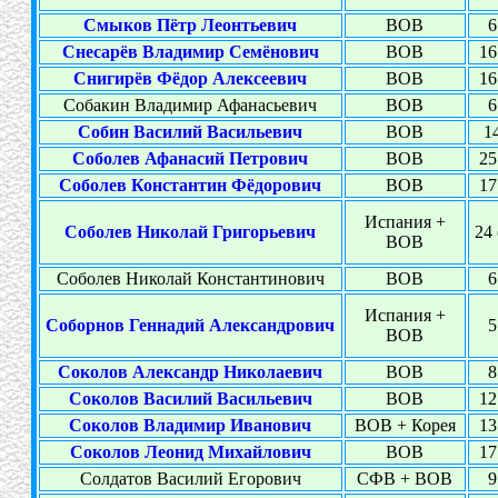
Смыков Пётр Леонтьевич
ВОВ
6
Снесарёв Владимир Семёнович
ВОВ
16
Снигирёв Фёдор Алексеевич
ВОВ
16
Собакин Владимир Афанасьевич
ВОВ
6
Собин Василий Васильевич
ВОВ
14
Соболев Афанасий Петрович
ВОВ
25
Соболев Константин Фёдорович
ВОВ
17
Испания +
Соболев Николай Григорьевич
24 
ВОВ
Соболев Николай Константинович
ВОВ
6
Испания +
Соборнов Геннадий Александрович
5
ВОВ
Соколов Александр Николаевич
ВОВ
8
Соколов Василий Васильевич
ВОВ
12
Соколов Владимир Иванович
ВОВ + Корея
13
Соколов Леонид Михайлович
ВОВ
17
Солдатов Василий Егорович
СФВ + ВОВ
9