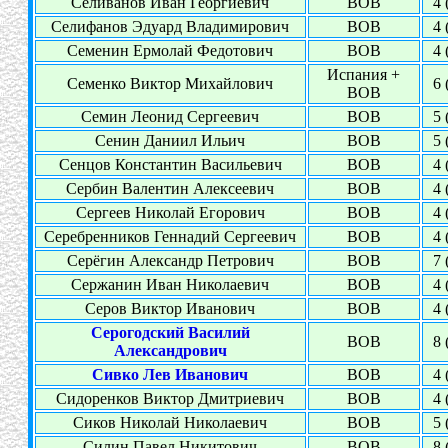
Селиванов Иван Георгиевич
ВОВ
4 
Селифанов Эдуард Владимирович
ВОВ
4 
Семенин Ермолай Федотович
ВОВ
4 
Испания +
Семенко Виктор Михайлович
6 
ВОВ
Семин Леонид Сергеевич
ВОВ
5 
Сенин Даниил Ильич
ВОВ
5 
Сенцов Константин Васильевич
ВОВ
4 
Сербин Валентин Алексеевич
ВОВ
4 
Сергеев Николай Егорович
ВОВ
4 
Серебренников Геннадий Сергеевич
ВОВ
4 
Серёгин Александр Петрович
ВОВ
7 
Сержанин Иван Николаевич
ВОВ
4 
Серов Виктор Иванович
ВОВ
4 
Серогодский Василий
ВОВ
8 
Александрович
Сивко Лев Иванович
ВОВ
4 
Сидоренков Виктор Дмитриевич
ВОВ
4 
Сиков Николай Николаевич
ВОВ
5 
Силин Павел Никитович
ВОВ
8 