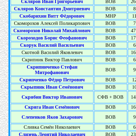
Скляров Иван Григорьевич
ВОВ
26
Скляров Константин Дмитриевич
ВОВ
8
Скобарихин Витт Фёдорович
МНР
11
Скоморохов Алексей Поликарпович
ВОВ
7
Скоморохов Николай Михайлович
ВОВ
47
Скороходов Борис Феофанович
ВОВ
17
Скорук Василий Васильевич
ВОВ
6
Скотной Василий Яковлевич
ВОВ
16
Скрипник Виктор Павлович
ВОВ
6
Скрипниченко Стефан
ВОВ
9
Митрофанович
Скрипченко Фёдор Петрович
ВОВ
12
Скрыпник Иван Семёнович
ВОВ
10
Скрябин Виктор Иванович
СФВ + ВОВ
14
Скряга Иван Семёнович
ВОВ
16
Слепенков Яков Захарович
ВОВ
9
Сливка Семён Николаевич
ВОВ
6
Слизень Леонтий Николаевич
ВОВ
23