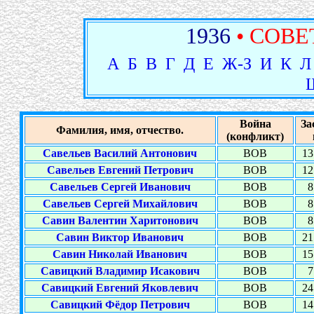
1936
• СОВЕ
А
Б
В
Г
Д
Е
Ж-З
И
К
Л
Война
За
Фамилия, имя, отчество.
(конфликт)
Савельев Василий Антонович
ВОВ
13
Савельев Евгений Петрович
ВОВ
12
Савельев Сергей Иванович
ВОВ
8
Савельев Сергей Михайлович
ВОВ
8
Савин Валентин Харитонович
ВОВ
8
Савин Виктор Иванович
ВОВ
21
Савин Николай Иванович
ВОВ
15
Савицкий Владимир Исакович
ВОВ
7
Савицкий Евгений Яковлевич
ВОВ
24
Савицкий Фёдор Петрович
ВОВ
14