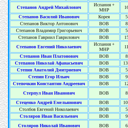
Испания +
Степанов Андрей Михайлович
16
МНР
Степанов Василий Иванович
Корея
5
Степанов Виктор Антонович
ВОВ
8
Степанов Владимир Григорьевич
ВОВ
5
Степанов Гавриил Гаврилович
ВОВ
15
Испания +
Степанов Евгений Николаевич
11
МНР
Степанов Иван Платонович
ВОВ
8
Степанов Николай Афанасьевич
ВОВ
13
Степин Анатолий Дмитриевич
ВОВ
5
Степин Егор Ильич
ВОВ
9
Степочкин Константин Андреевич
ВОВ
12
Стерпул Иван Иванович
ВОВ
8
Стеценко Андрей Емельянович
ВОВ
10
Столбов Евгений Николаевич
ВОВ
5
Столяров Иван Васильевич
ВОВ
9
Столяров Николай Иванович
ВОВ
6