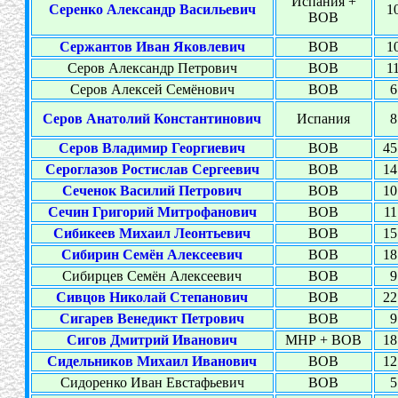
Испания +
Серенко Александр Васильевич
10
ВОВ
Сержантов Иван Яковлевич
ВОВ
10
Серов Александр Петрович
ВОВ
11
Серов Алексей Семёнович
ВОВ
6
Серов Анатолий Константинович
Испания
8
Серов Владимир Георгиевич
ВОВ
45
Сероглазов Ростислав Сергеевич
ВОВ
14
Сеченок Василий Петрович
ВОВ
10
Сечин Григорий Митрофанович
ВОВ
11
Сибикеев Михаил Леонтьевич
ВОВ
15
Сибирин Семён Алексеевич
ВОВ
18
Сибирцев Семён Алексеевич
ВОВ
9
Сивцов Николай Степанович
ВОВ
22
Сигарев Венедикт Петрович
ВОВ
9
Сигов Дмитрий Иванович
МНР + ВОВ
18
Сидельников Михаил Иванович
ВОВ
12
Сидоренко Иван Евстафьевич
ВОВ
5