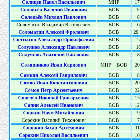
Солнцев Павел Васильевич
МНР
17
Соловьёв Василий Иванович
ВОВ
10
Соловьёв Михаил Павлович
ВОВ
8
Соломагин Владимир Васильевич
ВОВ
6
Соломатин Алексей Фролович
ВОВ
29 
Солтысов Александр Прокофьевич
ВОВ
5
Солуянов Александр Павлович
ВОВ
10
Солуянов Анатолий Павлович
ВОВ
8
Солянников Иван Карпович
МНР + ВОВ
20
Сомкин Алексей Гаврилович
ВОВ
8
Сомов Иван Константинович
ВОВ
20
Сомов Пётр Арсентьевич
ВОВ
22
Сопелев Николай Григорьевич
ВОВ
13
Сопин Алексей Иванович
ВОВ
12
Соркин Наум Михайлович
ВОВ
9
Сорокин Василий Тихонович
ВОВ
7
Сорокин Захар Артёмович
ВОВ
11
Сорокин Николай Васильевич
ВОВ
10