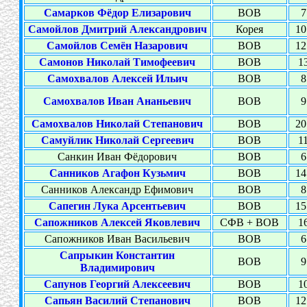
Самарков Фёдор Елизарович
ВОВ
7
Самойлов Дмитрий Александрович
Корея
10
Самойлов Семён Назарович
ВОВ
12
Самонов Николай Тимофеевич
ВОВ
13
Самохвалов Алексей Ильич
ВОВ
8
Самохвалов Иван Ананьевич
ВОВ
9
Самохвалов Николай Степанович
ВОВ
20
Самуйлик Николай Сергеевич
ВОВ
11
Санкин Иван Фёдорович
ВОВ
6
Санников Агафон Кузьмич
ВОВ
14
Санников Александр Ефимович
ВОВ
8
Сапегин Лука Арсентьевич
ВОВ
15
Сапожников Алексей Яковлевич
СФВ + ВОВ
16
Сапожников Иван Васильевич
ВОВ
6
Сапрыкин Константин
ВОВ
9
Владимирович
Сапунов Георгий Алексеевич
ВОВ
10
Сапьян Василий Степанович
ВОВ
12