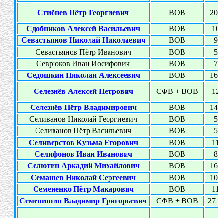
Сгибнев Пётр Георгиевич
ВОВ
20
Сдобников Алексей Васильевич
ВОВ
10
Севастьянов Николай Николаевич
ВОВ
9
Севастьянов Пётр Иванович
ВОВ
5
Севрюков Иван Иосифович
ВОВ
7
Седошкин Николай Алексеевич
ВОВ
16
Селезнёв Алексей Петрович
СФВ + ВОВ
12
Селезнёв Пётр Владимирович
ВОВ
14
Селиванов Николай Георгиевич
ВОВ
5
Селиванов Пётр Васильевич
ВОВ
5
Селиверстов Кузьма Егорович
ВОВ
11
Селифонов Иван Иванович
ВОВ
8
Селютин Аркадий Михайлович
ВОВ
16
Семашев Николай Сергеевич
ВОВ
10
Семененко Пётр Макарович
ВОВ
11
Семенишин Владимир Григорьевич
СФВ + ВОВ
27 