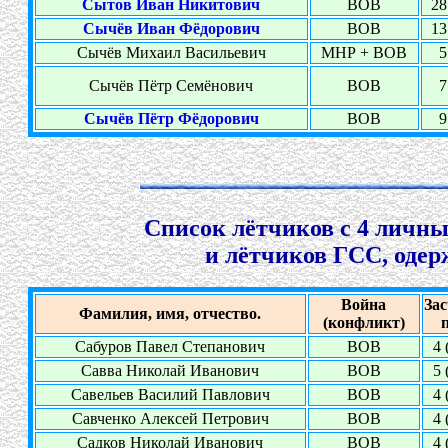
Сытов Иван Никитович
ВОВ
28
Сычёв Иван Фёдорович
ВОВ
13
Сычёв Михаил Васильевич
МНР + ВОВ
5
Сычёв Пётр Семёнович
ВОВ
7
Сычёв Пётр Фёдорович
ВОВ
9
Список лётчиков с 4 личны
и лётчиков ГСС, одер
Война
За
Фамилия, имя, отчество.
(конфликт)
Сабуров Павел Степанович
ВОВ
4 
Савва Николай Иванович
ВОВ
5 
Савельев Василий Павлович
ВОВ
4 
Савченко Алексей Петрович
ВОВ
4 
Садков Николай Иванович
ВОВ
4 