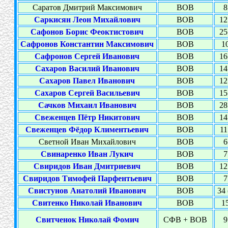
Саратов Дмитрий Максимович
ВОВ
8
Саркисян Леон Михайлович
ВОВ
12
Сафонов Борис Феоктистович
ВОВ
25
Сафронов Константин Максимович
ВОВ
10
Сафронов Сергей Иванович
ВОВ
16
Сахаров Василий Иванович
ВОВ
14
Сахаров Павел Иванович
ВОВ
12
Сахаров Сергей Васильевич
ВОВ
15
Сачков Михаил Иванович
ВОВ
28
Свеженцев Пётр Никитович
ВОВ
14
Свеженцев Фёдор Климентьевич
ВОВ
11
Светной Иван Михайлович
ВОВ
6
Свинаренко Иван Лукич
ВОВ
7
Свиридов Иван Дмитриевич
ВОВ
12
Свиридов Тимофей Парфентьевич
ВОВ
7
Свистунов Анатолий Иванович
ВОВ
34 
Свитенко Николай Иванович
ВОВ
15
Свитченок Николай Фомич
СФВ + ВОВ
9