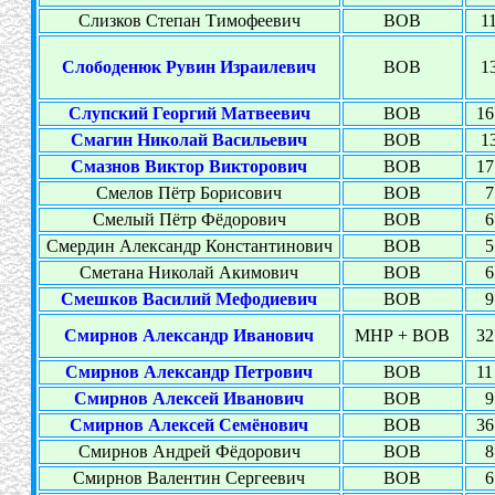
Слизков Степан Тимофеевич
ВОВ
11
Слободенюк Рувин Израилевич
ВОВ
13
Слупский Георгий Матвеевич
ВОВ
16
Смагин Николай Васильевич
ВОВ
13
Смазнов Виктор Викторович
ВОВ
17
Смелов Пётр Борисович
ВОВ
7
Смелый Пётр Фёдорович
ВОВ
6
Смердин Александр Константинович
ВОВ
5
Сметана Николай Акимович
ВОВ
6
Смешков Василий Мефодиевич
ВОВ
9
Смирнов Александр Иванович
МНР + ВОВ
32
Смирнов Александр Петрович
ВОВ
11
Смирнов Алексей Иванович
ВОВ
9
Смирнов Алексей Семёнович
ВОВ
36
Смирнов Андрей Фёдорович
ВОВ
8
Смирнов Валентин Сергеевич
ВОВ
6