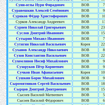
Суни-оглы Нури Фирадович
ВОВ
7
Суравешкин Алексей Семёнович
ВОВ
9
Суриков Фёдор Христофорович
ВОВ
10
Сурков Александр Андреевич
ВОВ
13
Сурнев Николай Григорьевич
ВОВ
23
Суслов Дмитрий Иванович
ВОВ
15
Сутырин Михаил Иванович
ВОВ
7
Сутягин Николай Васильевич
Корея
22
Суханов Александр Николаевич
ВОВ
8
Сухов Константин Васильевич
ВОВ
22
Сухомлинов Иосиф Михайлович
ВОВ
9
Сухоруков Пётр Корнеевич
ВОВ
9
Сучков Иван Афанасьевич
Корея
10
Сушкин Борис Михайлович
ВОВ
9
Сыромятников Сергей Васильевич
ВОВ
18
Сырцов Дмитрий Дмитриевич
ВОВ
15
Сысоев Василий Матвеевич
ВОВ
5
Сысоев Василий Фёдорович
ВОВ
6