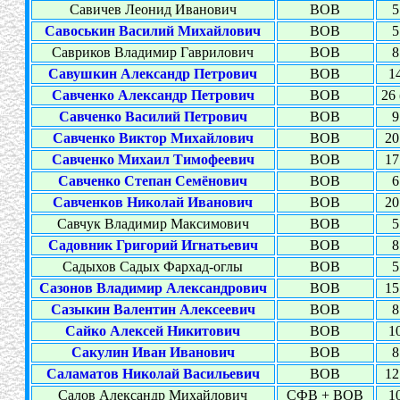
Савичев Леонид Иванович
ВОВ
5
Савоськин Василий Михайлович
ВОВ
5
Савриков Владимир Гаврилович
ВОВ
8
Савушкин Александр Петрович
ВОВ
14
Савченко Александр Петрович
ВОВ
26 
Савченко Василий Петрович
ВОВ
9
Савченко Виктор Михайлович
ВОВ
20
Савченко Михаил Тимофеевич
ВОВ
17
Савченко Степан Семёнович
ВОВ
6
Савченков Николай Иванович
ВОВ
20
Савчук Владимир Максимович
ВОВ
5
Садовник Григорий Игнатьевич
ВОВ
8
Садыхов Садых Фархад-оглы
ВОВ
5
Сазонов Владимир Александрович
ВОВ
15
Сазыкин Валентин Алексеевич
ВОВ
8
Сайко Алексей Никитович
ВОВ
10
Сакулин Иван Иванович
ВОВ
8
Саламатов Николай Васильевич
ВОВ
12
Салов Александр Михайлович
СФВ + ВОВ
10