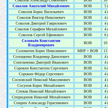
Соколов Александр Семёнович
ВОВ
10 
Соколов Анатолий Михайлович
ВОВ
5 
Соколов Борис Васильевич
ВОВ
4 
Соколов Виктор Николаевич
ВОВ
4 
Соколов Дмитрий Гаврилович
ВОВ
4 
Соколов Серафим Михайлович
ВОВ
4 
Соколов Сергей Ефимович
ВОВ
6 
Соловьёв Константин
ВОВ
10 
Владимирович
Соломатин Борис Николаевич
МНР + ВОВ
13 
Солощенко Владимир Данилович
ВОВ
4 
Сопельченко Дмитрий Иванович
ВОВ
4 
Сорокин Константин Сергеевич
ВОВ
6 
Сорокин Фёдор Сергеевич
ВОВ
4 
Сосновский Николай Максимович
ВОВ
4 
Сосунов Борис Михайлович
ВОВ
4 
Спевак Николай Михайлович
ВОВ
4 
Спиридонов Николай Михайлович
ВОВ
4 
Спирин Александр Герасимович
ВОВ
4 