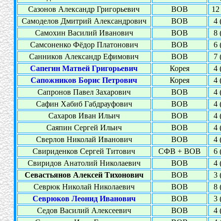
Сазонов Александр Григорьевич
ВОВ
12 
Самоделов Дмитрий Александрович
ВОВ
4 
Самохин Василий Иванович
ВОВ
8 
Самсоненко Фёдор Платонович
ВОВ
6 
Санников Александр Ефимович
ВОВ
7 
Сапегин Матвей Григорьевич
Корея
4 
Сапожников Борис Петрович
Корея
4 
Сапронов Павел Захарович
ВОВ
4 
Сафин Хабиб Габдрауфович
ВОВ
4 
Сахаров Иван Ильич
ВОВ
4 
Саяпин Сергей Ильич
ВОВ
4 
Сверлов Николай Иванович
ВОВ
4 
Свириденков Сергей Титович
СФВ + ВОВ
6 
Свиридов Анатолий Николаевич
ВОВ
4 
Севастьянов Алексей Тихонович
ВОВ
3 
Севрюк Николай Николаевич
ВОВ
8 
Севрюков Леонид Иванович
ВОВ
3 
Седов Василий Алексеевич
ВОВ
4 