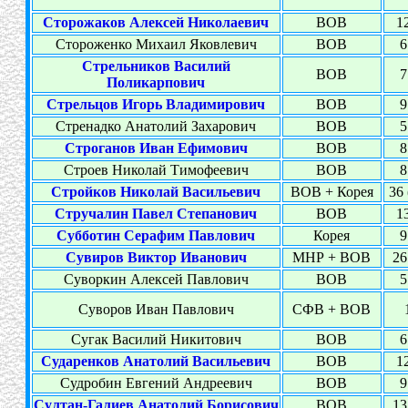
Сторожаков Алексей Николаевич
ВОВ
12
Стороженко Михаил Яковлевич
ВОВ
6
Стрельников Василий
ВОВ
7
Поликарпович
Стрельцов Игорь Владимирович
ВОВ
9
Стренадко Анатолий Захарович
ВОВ
5
Строганов Иван Ефимович
ВОВ
8
Строев Николай Тимофеевич
ВОВ
8
Стройков Николай Васильевич
ВОВ + Корея
36 
Стручалин Павел Степанович
ВОВ
13
Субботин Серафим Павлович
Корея
9
Сувиров Виктор Иванович
МНР + ВОВ
26
Суворкин Алексей Павлович
ВОВ
5
Суворов Иван Павлович
СФВ + ВОВ
Сугак Василий Никитович
ВОВ
6
Сударенков Анатолий Васильевич
ВОВ
12
Судробин Евгений Андреевич
ВОВ
9
Султан-Галиев Анатолий Борисович
ВОВ
13