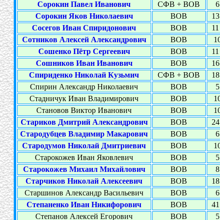
Сорокин Павел Иванович
СФВ + ВОВ
6
Сорокин Яков Николаевич
ВОВ
13
Сосегов Иван Спиридонович
ВОВ
11
Сотников Алексей Александрович
ВОВ
10
Сошенко Пётр Сергеевич
ВОВ
11
Сошников Иван Иванович
ВОВ
16
Спириденко Николай Кузьмич
СФВ + ВОВ
18
Спирин Александр Николаевич
ВОВ
5
Стадничук Иван Владимирович
ВОВ
10
Становов Виктор Иванович
ВОВ
10
Стариков Дмитрий Александрович
ВОВ
24
Стародубцев Владимир Макарович
ВОВ
6
Стародумов Николай Дмитриевич
ВОВ
10
Старокожев Иван Яковлевич
ВОВ
5
Старокожев Михаил Михайлович
ВОВ
8
Старчиков Николай Алексеевич
ВОВ
18
Старшинов Александр Васильевич
ВОВ
6
Степаненко Иван Никифорович
ВОВ
41
Степанов Алексей Егорович
ВОВ
5