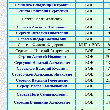
Сенченко Владимир Петрович
ВОВ
17
Сенюта Григорий Сергеевич
ВОВ
11
Сербин Иван Иванович
ВОВ
8
Сергеев Алексей Антонович
ВОВ
15
Сергеев Виталий Никитович
ВОВ
8
Сергеев Фёдор Васильевич
ВОВ
10
Сергеев Филипп Фёдорович
МНР + ВОВ
8
Сергиенко Николай Андреевич
ВОВ
7
Сергов Алексей Иванович
ВОВ
29 
Сергунин Николай Алексеевич
ВОВ
13
Сердюков Василий Кузьмич
ВОВ
7
Серебряков Александр Иванович
ВОВ
15
Серёгин Василий Георгиевич
ВОВ
21
Середа Игорь Емельянович
ВОВ
17
Середа Пётр Селиверстович
ВОВ
12
Середин Владимир Алексеевич
ВОВ
14