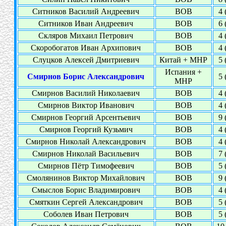
Ситников Василий Андреевич
ВОВ
4 
Ситников Иван Андреевич
ВОВ
6 
Скляров Михаил Петрович
ВОВ
4 
Скоробогатов Иван Архипович
ВОВ
4 
Слуцков Алексей Дмитриевич
Китай + МНР
5 
Испания +
Смирнов Борис Александрович
5 
МНР
Смирнов Василий Николаевич
ВОВ
4 
Смирнов Виктор Иванович
ВОВ
4 
Смирнов Георгий Арсентьевич
ВОВ
9 
Смирнов Георгий Кузьмич
ВОВ
4 
Смирнов Николай Александрович
ВОВ
4 
Смирнов Николай Васильевич
ВОВ
7 
Смирнов Пётр Тимофеевич
ВОВ
5 
Смолянинов Виктор Михайлович
ВОВ
9 
Смыслов Борис Владимирович
ВОВ
4 
Смяткин Сергей Александрович
ВОВ
5 
Соболев Иван Петрович
ВОВ
5 