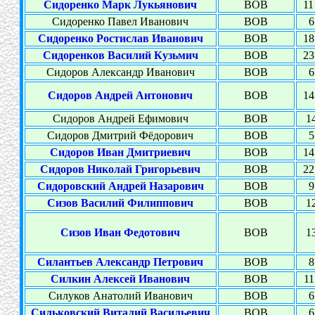
Сидоренко Марк Лукьянович
ВОВ
11
Сидоренко Павел Иванович
ВОВ
6
Сидоренко Ростислав Иванович
ВОВ
18
Сидоренков Василий Кузьмич
ВОВ
23
Сидоров Александр Иванович
ВОВ
6
Сидоров Андрей Антонович
ВОВ
14
Сидоров Андрей Ефимович
ВОВ
14
Сидоров Дмитрий Фёдорович
ВОВ
5
Сидоров Иван Дмитриевич
ВОВ
14
Сидоров Николай Григорьевич
ВОВ
22
Сидоровский Андрей Назарович
ВОВ
9
Сизов Василий Филиппович
ВОВ
12
Сизов Иван Федотович
ВОВ
13
Силантьев Александр Петрович
ВОВ
8
Силкин Алексей Иванович
ВОВ
11
Силуков Анатолий Иванович
ВОВ
6
Сильковский Виталий Васильевич
ВОВ
6