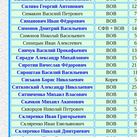
Силяво Георгий Антонович
ВОВ
12
Симакин Василий Петрович
ВОВ
7
Симанович Иван Фёдорович
ВОВ
7
Симонов Дмитрий Васильевич
СФВ + ВОВ
14
Симонов Николай Васильевич
ВОВ
5
Синицын Иван Алексеевич
ВОВ
6
Синчук Василий Прокофьевич
ВОВ
13
Сирадзе Александр Михайлович
ВОВ
15
Сиротин Вячеслав Фёдорович
ВОВ
21
Сироштан Василий Васильевич
ВОВ
11
Сиськов Борис Николаевич
Корея
5
Ситковский Александр Николаевич
ВОВ
25
Ситниченко Михаил Власович
ВОВ
8
Скачков Михаил Акимович
ВОВ
15
Скворцов Николай Петрович
ВОВ
5
Скляренко Иван Григорьевич
ВОВ
7
Скляренко Иван Емельянович
ВОВ
8
Скляренко Николай Дмитриевич
ВОВ
9