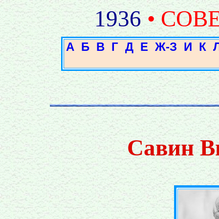
1936
• СОВ
А
Б
В
Г
Д
Е
Ж-З
И
К
Савин В