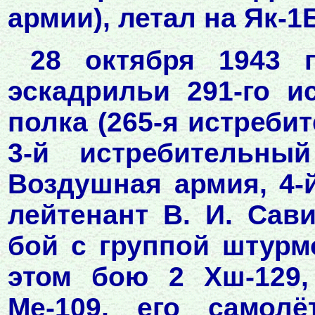
армии), летал на Як-1Б
28 октября 1943 г
эскадрильи 291-го и
полка (265-я истреби
3-й истребительны
Воздушная армия, 4-
лейтенант В. И. Сав
бой с группой штурм
этом бою 2 Хш-129,
Ме-109, его самолё