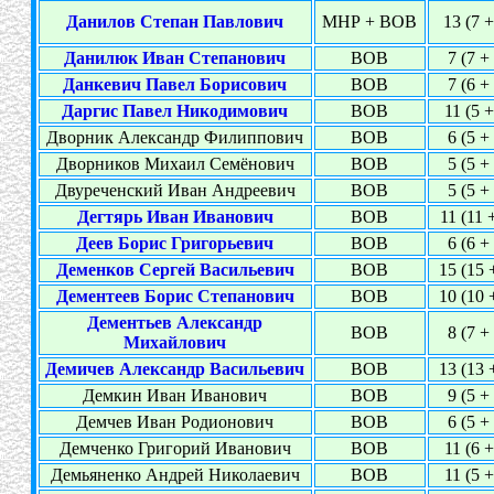
Данилов Степан Павлович
МНР + ВОВ
13 (7 +
Данилюк Иван Степанович
ВОВ
7 (7 +
Данкевич Павел Борисович
ВОВ
7 (6 +
Даргис Павел Никодимович
ВОВ
11 (5 +
Дворник Александр Филиппович
ВОВ
6 (5 +
Дворников Михаил Семёнович
ВОВ
5 (5 +
Двуреченский Иван Андреевич
ВОВ
5 (5 +
Дегтярь Иван Иванович
ВОВ
11 (11 
Деев Борис Григорьевич
ВОВ
6 (6 +
Деменков Сергей Васильевич
ВОВ
15 (15 
Дементеев Борис Степанович
ВОВ
10 (10 
Дементьев Александр
ВОВ
8 (7 +
Михайлович
Демичев Александр Васильевич
ВОВ
13 (13 
Демкин Иван Иванович
ВОВ
9 (5 +
Демчев Иван Родионович
ВОВ
6 (5 +
Демченко Григорий Иванович
ВОВ
11 (6 +
Демьяненко Андрей Николаевич
ВОВ
11 (5 +