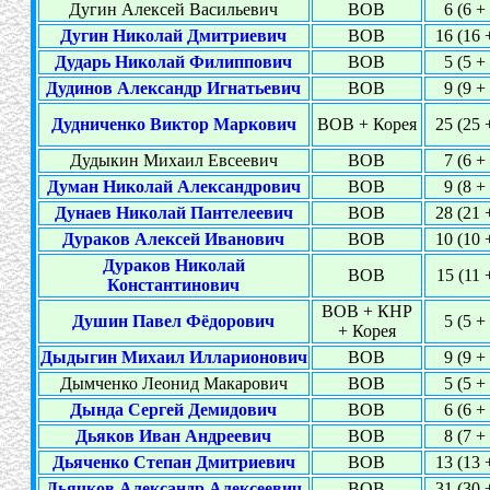
Дугин Алексей Васильевич
ВОВ
6 (6 +
Дугин Николай Дмитриевич
ВОВ
16 (16 
Дударь Николай Филиппович
ВОВ
5 (5 +
Дудинов Александр Игнатьевич
ВОВ
9 (9 +
Дудниченко Виктор Маркович
ВОВ + Корея
25 (25 
Дудыкин Михаил Евсеевич
ВОВ
7 (6 +
Думан Николай Александрович
ВОВ
9 (8 +
Дунаев Николай Пантелеевич
ВОВ
28 (21 
Дураков Алексей Иванович
ВОВ
10 (10 
Дураков Николай
ВОВ
15 (11 
Константинович
ВОВ + КНР
Душин Павел Фёдорович
5 (5 +
+ Корея
Дыдыгин Михаил Илларионович
ВОВ
9 (9 +
Дымченко Леонид Макарович
ВОВ
5 (5 +
Дында Сергей Демидович
ВОВ
6 (6 +
Дьяков Иван Андреевич
ВОВ
8 (7 +
Дьяченко Степан Дмитриевич
ВОВ
13 (13 
Дьячков Александр Алексеевич
ВОВ
31 (30 