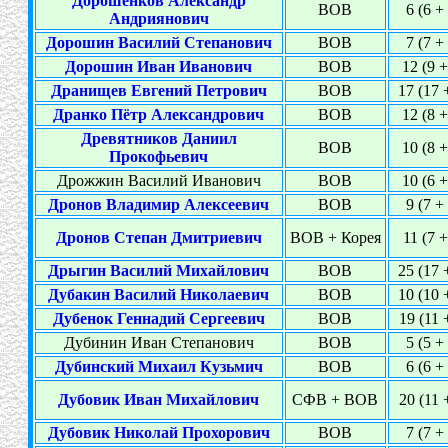
Дорошенков Александр
ВОВ
6 (6 +
Андриянович
Дорошин Василий Степанович
ВОВ
7 (7 +
Дорошин Иван Иванович
ВОВ
12 (9 +
Дранищев Евгений Петрович
ВОВ
17 (17 
Дранко Пётр Александрович
ВОВ
12 (8 +
Древятников Даниил
ВОВ
10 (8 +
Прокофьевич
Дрожжин Василий Иванович
ВОВ
10 (6 +
Дронов Владимир Алексеевич
ВОВ
9 (7 +
Дронов Степан Дмитриевич
ВОВ + Корея
11 (7 +
Дрыгин Василий Михайлович
ВОВ
25 (17 
Дубакин Василий Николаевич
ВОВ
10 (10 
Дубенок Геннадий Сергеевич
ВОВ
19 (11 
Дубинин Иван Степанович
ВОВ
5 (5 +
Дубинский Михаил Кузьмич
ВОВ
6 (6 +
Дубовик Иван Михайлович
СФВ + ВОВ
20 (11 
Дубовик Николай Прохорович
ВОВ
7 (7 +