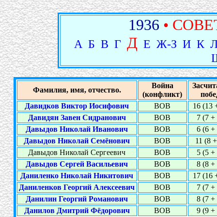
1936
• СОВЕ
Д
А
Б
В
Г
Е
Ж-З
И
К
Война
Засчит
Фамилия, имя, отчество.
(конфликт)
побе
Давидков Виктор Иосифович
ВОВ
16 (13 
Давидян Завен Сидранович
ВОВ
7 (7 +
Давыдов Николай Иванович
ВОВ
6 (6 +
Давыдов Николай Семёнович
ВОВ
11 (8 +
Давыдов Николай Сергеевич
ВОВ
5 (5 +
Давыдов Сергей Васильевич
ВОВ
8 (8 +
Даниленко Николай Никитович
ВОВ
17 (16 
Даниленков Георгий Алексеевич
ВОВ
7 (7 +
Данилин Георгий Романович
ВОВ
8 (7 +
Данилов Дмитрий Фёдорович
ВОВ
9 (9 +