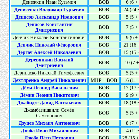
Денежкин Иван Кузьмич
ВОВ
6 (6 +
Денисенко Владимир Гурьевич
ВОВ
24 (24 
Денисов Александр Иванович
ВОВ
5 (5 +
Денисов Константин
ВОВ
7 (5 +
Дмитриевич
Денчик Николай Константинович
ВОВ
9 (6 +
Денчик Николай Фёдорович
ВОВ
21 (16 
Дергач Алексей Николаевич
ВОВ
15 (15 
Деревянкин Василий
ВОВ
10 (7 +
Дмитриевич
Дерипаско Николай Тимофеевич
ВОВ
5 (5 +
Дехтяренко Андрей Николаевич
МНР + ВОВ
16 (11 
Дёма Леонид Васильевич
ВОВ
17 (17 
Дёмин Леонид Никитович
ВОВ
9 (9 +
Джабидзе Давид Васильевич
ВОВ
18 (18 
Джамбазишвили Семён
ВОВ
5 (5 +
Самсонович
Дзуцев Михаил Антонович
ВОВ
8 (7 +
Дзюба Иван Михайлович
ВОВ
14 (11 
Дзюба Пётр Петрович
ВОВ
28 (15 +