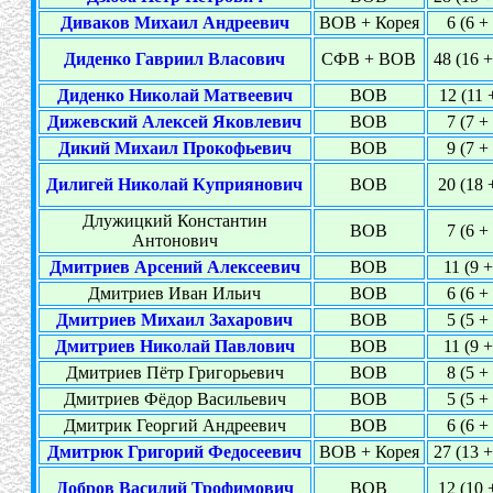
Диваков Михаил Андреевич
ВОВ + Корея
6 (6 +
Диденко Гавриил Власович
СФВ + ВОВ
48 (16 +
Диденко Николай Матвеевич
ВОВ
12 (11 
Дижевский Алексей Яковлевич
ВОВ
7 (7 +
Дикий Михаил Прокофьевич
ВОВ
9 (7 +
Дилигей Николай Куприянович
ВОВ
20 (18 
Длужицкий Константин
ВОВ
7 (6 +
Антонович
Дмитриев Арсений Алексеевич
ВОВ
11 (9 +
Дмитриев Иван Ильич
ВОВ
6 (6 +
Дмитриев Михаил Захарович
ВОВ
5 (5 +
Дмитриев Николай Павлович
ВОВ
11 (9 +
Дмитриев Пётр Григорьевич
ВОВ
8 (5 +
Дмитриев Фёдор Васильевич
ВОВ
5 (5 +
Дмитрик Георгий Андреевич
ВОВ
6 (6 +
Дмитрюк Григорий Федосеевич
ВОВ + Корея
27 (13 +
Добров Василий Трофимович
ВОВ
12 (10 