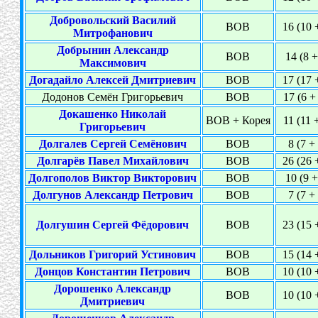
Добровольский Василий
ВОВ
16 (10 
Митрофанович
Добрынин Александр
ВОВ
14 (8 +
Максимович
Догадайло Алексей Дмитриевич
ВОВ
17 (17 
Додонов Семён Григорьевич
ВОВ
17 (6 +
Докашенко Николай
ВОВ + Корея
11 (11 
Григорьевич
Долгалев Сергей Семёнович
ВОВ
8 (7 +
Долгарёв Павел Михайлович
ВОВ
26 (26 
Долгополов Виктор Викторович
ВОВ
10 (9 +
Долгунов Александр Петрович
ВОВ
7 (7 +
Долгушин Сергей Фёдорович
ВОВ
23 (15 
Дольников Григорий Устинович
ВОВ
15 (14 
Донцов Константин Петрович
ВОВ
10 (10 
Дорошенко Александр
ВОВ
10 (10 
Дмитриевич