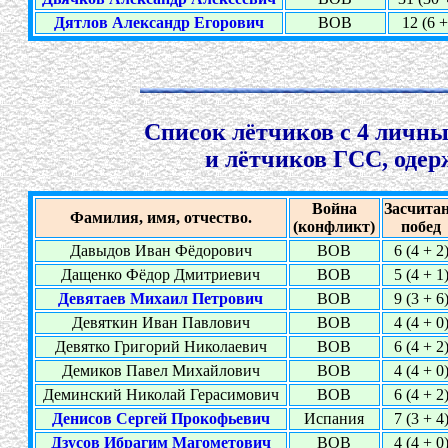
Дятлов Александр Егорович
ВОВ
12 (6 +
Список лётчиков с 4 личны
и лётчиков ГСС, одер
Война
Засчита
Фамилия, имя, отчество.
(конфликт)
побед
Давыдов Иван Фёдорович
ВОВ
6 (4 + 2
Дащенко Фёдор Дмитриевич
ВОВ
5 (4 + 1
Девятаев Михаил Петрович
ВОВ
9 (3 + 6
Девяткин Иван Павлович
ВОВ
4 (4 + 0
Девятко Григорий Николаевич
ВОВ
6 (4 + 2
Демиков Павел Михайлович
ВОВ
4 (4 + 0
Деминский Николай Герасимович
ВОВ
6 (4 + 2
Денисов Сергей Прокофьевич
Испания
7 (3 + 4
Дзусов Ибрагим Магометович
ВОВ
4 (4 + 0