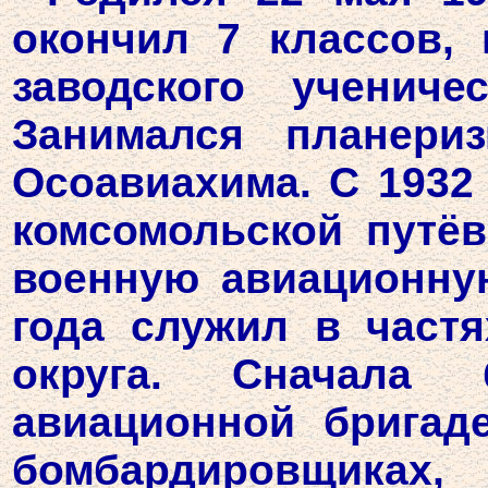
окончил 7 классов, 
заводского учениче
Занимался планери
Осоавиахима. С 1932
комсомольской путёв
военную авиационную
года служил в частя
округа. Сначала
авиационной бригаде
бомбардировщи