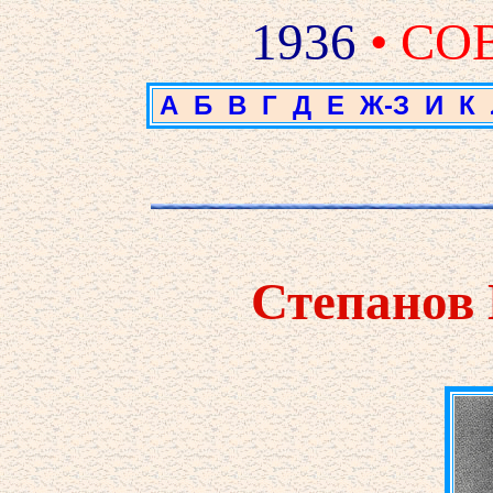
1936
• СО
А
Б
В
Г
Д
Е
Ж-З
И
К
Степанов