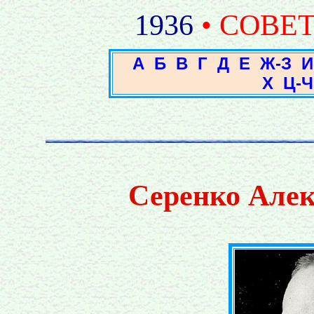
1936
• СОВЕ
А
Б
В
Г
Д
Е
Ж-З
И
Х
Ц-Ч
Серенко Алек