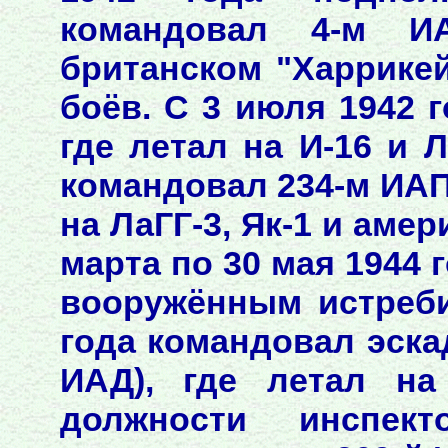
командовал 4-м И
британском "Харрике
боёв. С 3 июля 1942 г
где летал на И-16 и Л
командовал 234-м ИАП 
на ЛаГГ-3, Як-1 и амер
марта по 30 мая 1944 
вооружённым истреби
года командовал эска
ИАД), где летал на
должности инспект