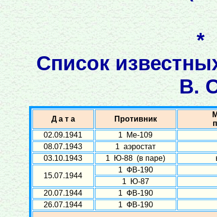
*
Список известны
В. 
М
Д а т а
Противник
02.09.1941
1 Ме-109
08.07.1943
1 аэростат
03.10.1943
1 Ю-88 (в паре)
1 ФВ-190
15.07.1944
1 Ю-87
20.07.1944
1 ФВ-190
26.07.1944
1 ФВ-190