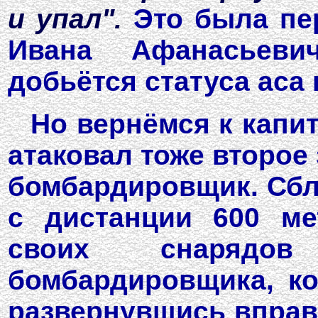
и упал".
Это была пер
Ивана Афанасьеви
добьётся статуса аса 
Но вернёмся к капит
атаковал тоже второе 
бомбардировщик. Сбл
с дистанции 600 м
своих снарядо
бомбардировщика, ко
развернувшись вправ