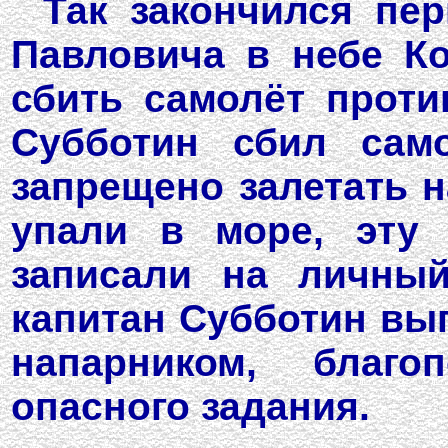
Так закончился пе
Павловича в небе Ко
сбить самолёт против
Субботин сбил сам
запрещено залетать н
упали в море, эту
записали на личный
капитан Субботин вып
напарником, благо
опасного задания.