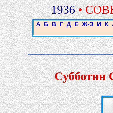
1936
• СОВ
А
Б
В
Г
Д
Е
Ж-З
И
К
Субботин 