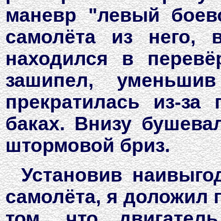
маневр "левый боев
самолёта из него, 
находился в перевё
зашипел, уменьшив
прекратилась из-за
баках. Внизу бушева
штормовой бриз.
Установив наивыго
самолёта, я доложил 
том, что двигател