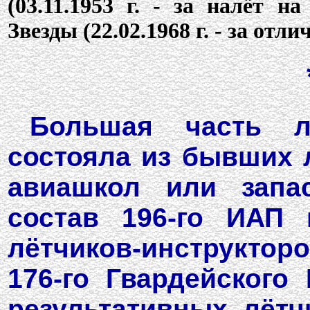
(03.11.1953 г. - за налёт н
Звезды (22.02.1968 г. - за отл
Большая часть л
состояла из бывших 
авиашкол или запа
состав 196-го ИАП
лётчиков-инструкторо
176-го Гвардейского
результативных лётч