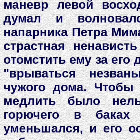
маневр левой восхо
думал и волновалс
напарника Петра Мима
страстная ненавист
отомстить ему за его
"врываться незван
чужого дома. Чтобы 
медлить было нель
горючего в баках 
уменьшался, и его о