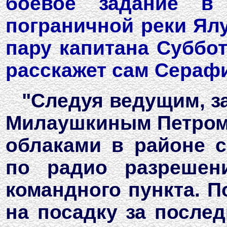
боевое задание в
пограничной реки Ялу
пару капитана Суббот
расскажет сам Сераф
"Следуя ведущим, за
Милаушкиным Петром
облаками в районе с
по радио разрешен
командного пункта. П
на посадку за после