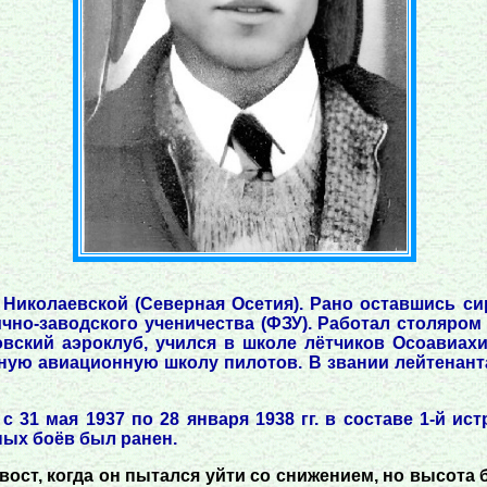
е Николаевской (Северная Осетия). Рано оставшись с
чно-заводского ученичества (ФЗУ). Работал столяром
овский аэроклуб, учился в школе лётчиков Осоавиахи
ную авиационную школу пилотов. В звании лейтенанта
 31 мая 1937 по 28 января 1938 гг. в составе 1-й ис
ных боёв был ранен.
хвост, когда он пытался уйти со снижением, но высота 