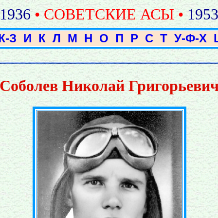
1936
• СОВЕТСКИЕ АСЫ •
195
Ж-З
И
К
Л
М
Н
О
П
Р
С
Т
У-Ф-Х
Соболев Николай Григорьеви