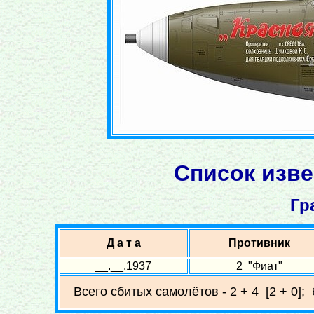
Список изве
Гр
Д а т а
Противник
__.__.1937
2 "Фиат"
Всего сбитых самолётов - 2 + 4 [2 + 0];