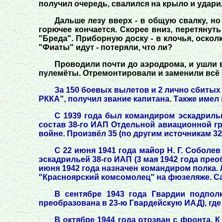
получил очередь, свалился на крыло и удари
Дальше лезу вверх - в общую свалку, но 
горючее кончается. Скорее вниз, перетянуть
"Бреда". Приборную доску - в клочья, осколк
"Фиаты" идут - потеряли, что ли?
Проводили почти до аэродрома, и ушли в
пулемёты. Отремонтировали и заменили всё за
За 150 боевых вылетов и 2 лично сбитых
РККА", получил звание капитана. Также имел
С 1939 года был командиром эскадрильи
состав 38-го ИАП Отдельной авиационной гру
войне. Произвёл 35 (по другим источникам 3
С 22 июня 1941 года майор Н. Г. Собол
эскадрильей 38-го ИАП (3 мая 1942 года прео
июня 1942 года назначен командиром полка. Л
"Красноярский комсомолец" на фюзеляже. Са
В сентябре 1943 года Гвардии подпол
преобразована в 23-ю Гвардейскую ИАД), где
В октябре 1944 года отозван с фронта. 