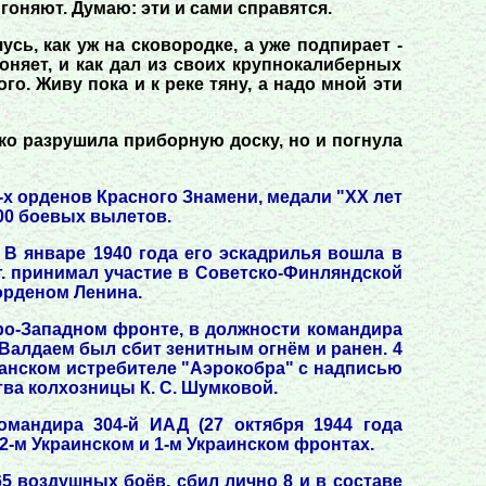
гоняют. Думаю: эти и сами справятся.
сь, как уж на сковородке, а уже подпирает -
гоняет, и как дал из своих крупнокалиберных
го. Живу пока и к реке тяну, а надо мной эти
ко разрушила приборную доску, но и погнула
-х орденов Красного Знамени, медали "XX лет
200 боевых вылетов.
 В январе 1940 года его эскадрилья вошла в
гг. принимал участие в Советско-Финляндской
 орденом Ленина.
еро-Западном фронте, в должности командира
д Валдаем был сбит зенитным огнём и ранен. 4
риканском истребителе "Аэрокобра" с надписью
ва колхозницы К. С. Шумковой.
омандира 304-й ИАД (27 октября 1944 года
2-м Украинском и 1-м Украинском фронтах.
5 воздушных боёв, сбил лично 8 и в составе