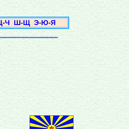
3
Ц-Ч
Ш-Щ
Э-Ю-Я
ч