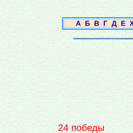
А
Б
В
Г
Д
Е
24 победы