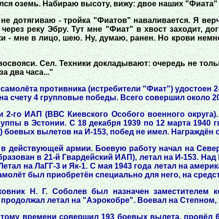
лся оземь. Набираю высоту, вижу: двое наших "Фиата" 
не дотягиваю - тройка "Фиатов" наваливается. Я верчу
 через реку Эбру. Тут мне "Фиат" в хвост заходит, до
и - мне в лицо, шею. Ну, думаю, ранен. Но крови немно
освояси. Сел. Техники докладывают: очередь не толь
 два часа..."
 самолёта противника (истребители "Фиат") удостоен 2
 на счету 4 групповые победы. Всего совершил около 
 2-го ИАП (ВВС Киевского Особого военного округа).
ппы в Эстонии. С 18 декабря 1939 по 12 марта 1940 
2) боевых вылетов на И-153, побед не имел. Награждён
ев в действующей армии. Боевую работу начал на Сев
бразован в 21-й Гвардейский ИАП), летал на И-153. На
етал на ЛаГГ-3 и Як-1. С мая 1943 года летал на аме
молёт был приобретён специально для него, на средст
ковник Н. Г. Соболев был назначен заместителем к
 продолжал летал на "Аэрокобре". Воевал на Степном, 
К тому времени совершил 193 боевых вылета, провёл 6