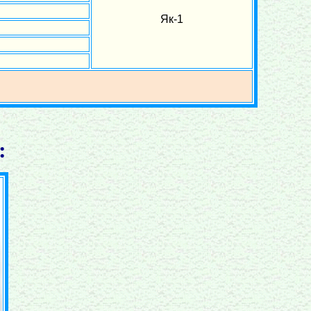
Як-1
: