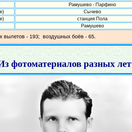
Рамушево - Парфино
е)
Сычево
е)
станция Пола
Рамушево
х вылетов - 193; воздушных боёв - 65.
Из фотоматериалов разных лет