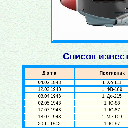
Список извес
Д а т а
Противник
04.02.1943
1 Хе-111
12.02.1943
1 ФВ-189
03.04.1943
1 До-215
02.05.1943
1 Ю-88
17.07.1943
1 Ю-87
18.07.1943
1 Ме-109
30.11.1943
1 Ю-87