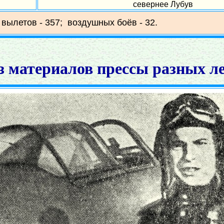
севернее Лубув
 вылетов - 357; воздушных боёв - 32.
з материалов прессы разных ле