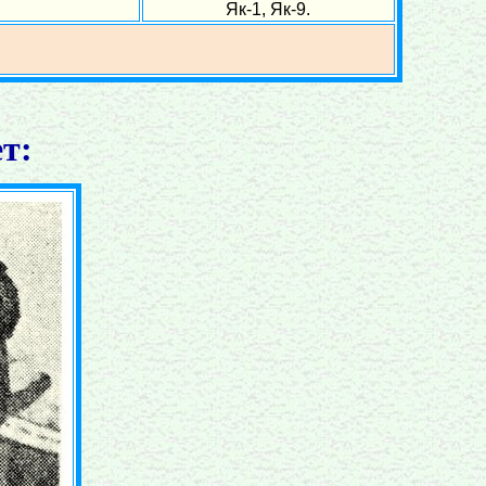
Як-1, Як-9.
т: