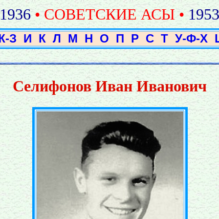
1936
• СОВЕТСКИЕ АСЫ •
195
Ж-З
И
К
Л
М
Н
О
П
Р
С
Т
У-Ф-Х
Селифонов Иван Иванович