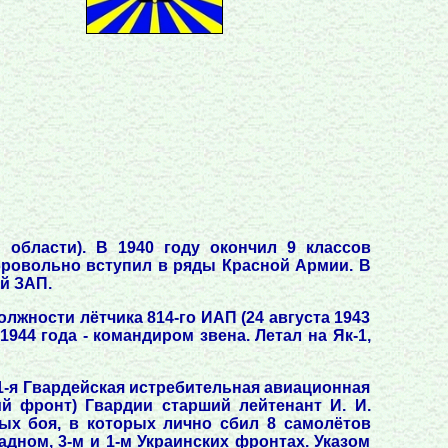
 области). В 1940 году окончил 9 классов
обровольно вступил в ряды Красной Армии. В
й ЗАП.
лжности лётчика 814-го ИАП (24 августа 1943
944 года - командиром звена. Летал на Як-1,
11-я Гвардейская истребительная авиационная
ий фронт) Гвардии старший лейтенант И. И.
ых боя, в которых лично сбил 8 самолётов
адном, 3-м и 1-м Украинских фронтах. Указом