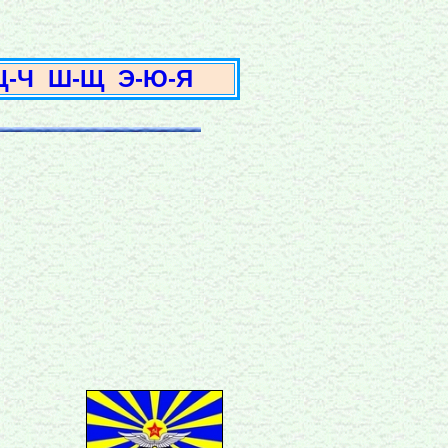
3
Ц-Ч
Ш-Щ
Э-Ю-Я