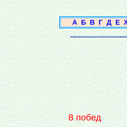
А
Б
В
Г
Д
Е
8 побед