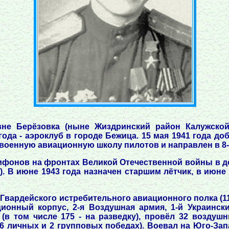
вне Берёзовка (ныне Жиздринский район Калужской
года - аэроклуб в городе Бежица. 15 мая 1941 года д
 военную авиационную школу пилотов и направлен в 8-
елифонов на фронтах Великой Отечественной войны в до
. В июне 1943 года назначен старшим лётчик, в июне 1
го Гвардейского истребительного авиационного полка (
ионный корпус, 2-я Воздушная армия, 1-й Украинск
в том числе 175 - на разведку), провёл 32 воздушн
6 личных и 2 групповых победах). Воевал на Юго-Зап