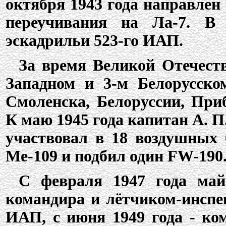
октября 1943 года направле
переучивания на Ла-7. В
эскадрильи 523-го ИАП.
За время Великой Отечест
Западном и 3-м Белорусско
Смоленска, Белоруссии, При
К маю 1945 года капитан А. П
участвовал в 18 воздушных 
Ме-109 и подбил один FW-190
С февраля 1947 года май
командира и лётчиком-инспе
ИАП, с июня 1949 года - ко