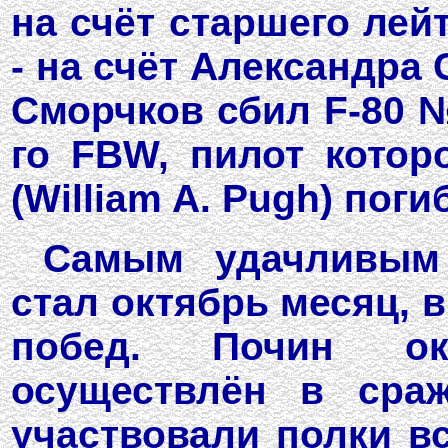
на счёт старшего лей
- на счёт Александра
Сморчков сбил F-80 №
го FBW, пилот котор
(William A. Pugh) поги
Самым удачливым 
стал октябрь месяц, 
побед. Почин ок
осуществлён в сраж
участвовали полки в