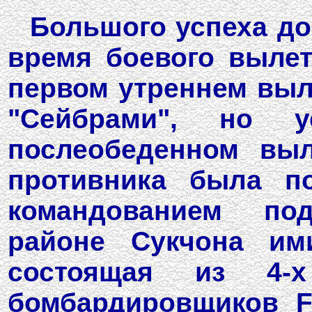
Большого успеха до
время боевого вылет
первом утреннем выл
"Сейбрами", но 
послеобеденном выл
противника была по
командованием по
районе Сукчона им
состоящая из 4-х
бомбардировщиков F