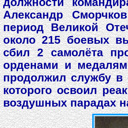
должности командир
Александр Сморчков
период Великой Оте
около 215 боевых в
сбил 2 самолёта пр
орденами и медалям
продолжил службу в с
которого освоил реак
воздушных парадах н