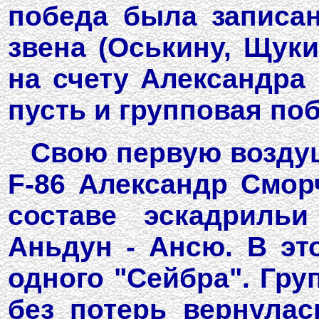
победа была записан
звена (Оськину, Щуки
на счету Александра
пусть и групповая по
Свою первую воздуш
F-86 Александр Смор
составе эскадрильи
Аньдун - Ансю. В эт
одного "Сейбра". Гру
без потерь вернулас