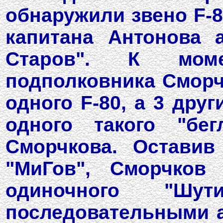
обнаружили звено F-
капитана Антонова 
Старов". К моме
подполковника Сморч
одного F-80, а 3 дру
одного такого "бег
Сморчкова. Оставив
"МиГов", Сморчков
одиночного "Шу
последовательными а