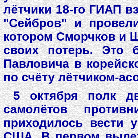
лётчики 18-го ГИАП в
"Сейбров" и провел
котором Сморчков и Щ
своих потерь. Это 
Павловича в корейск
по счёту лётчиком-асо
5 октября полк д
самолётов против
приходилось вести 
США. В первом выле