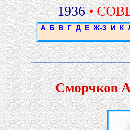
1936
• СОВ
А
Б
В
Г
Д
Е
Ж-З
И
К
Сморчков А