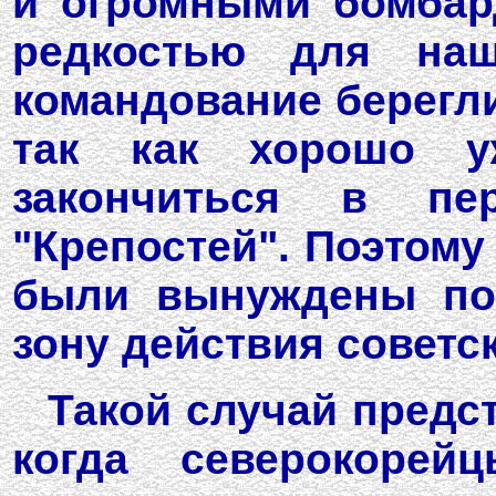
и огромными бомбар
редкостью для наш
командование берегли
так как хорошо у
закончиться в п
"Крепостей". Поэтому
были вынуждены пос
зону действия советс
Такой случай предст
когда северокорей