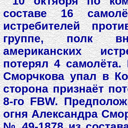
10 октября по ко
составе 16 самол
истребителей проти
группе, полк вн
американских истр
потерял 4 самолёта. 
Сморчкова упал в Ко
сторона признаёт пот
8-го FBW. Предполож
огня Александра Смор
№ 49-1878 из состава