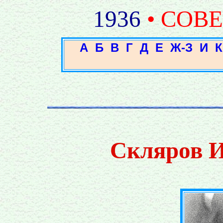
1936
• СОВ
А
Б
В
Г
Д
Е
Ж-З
И
К
Скляров И