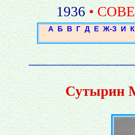
1936
• СОВ
А
Б
В
Г
Д
Е
Ж-З
И
К
Сутырин 