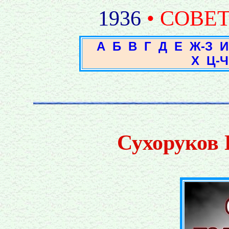
1936
• СОВЕ
А
Б
В
Г
Д
Е
Ж-З
И
Х
Ц-Ч
Сухоруков 