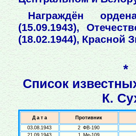
Награждён орден
(15.09.1943), Отечес
(18.02.1944), Красной З
*
Список известны
К. Су
Д а т а
Противник
03.08.1943
2 ФВ-190
21.09.1943
1 Ме-109