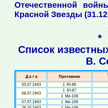
Отечественной войны 
Красной Звезды (31.12.
*
Список известны
В. С
Д а т а
Противник
05.07.1943
1 Ю-88
1 Ю-87
06.07.1943
1 Ме-109
07.07.1943
1 Ме-109
26.10.1943
1 Ме-109