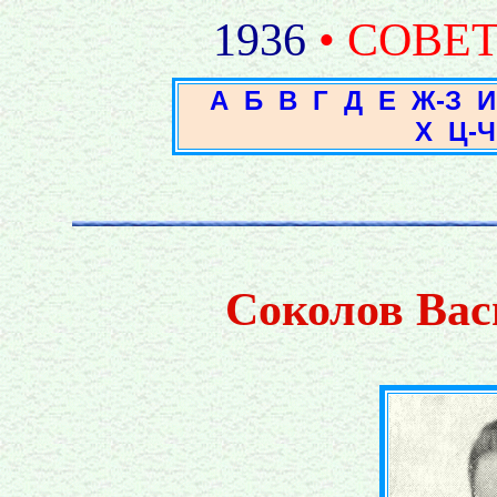
1936
• СОВЕ
А
Б
В
Г
Д
Е
Ж-З
И
Х
Ц-Ч
Соколов Вас