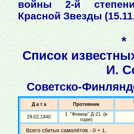
войны 2-й степени (
Красной Звезды (15.11
*
Список известны
И. С
Советско-Финляндс
Д а т а
Противник
1 "Фоккер" Д-21 (в
29.02.1940
паре)
Всего сбитых самолётов - 0 + 1.