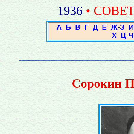
1936
• СОВЕ
А
Б
В
Г
Д
Е
Ж-З
И
Х
Ц-Ч
Сорокин П