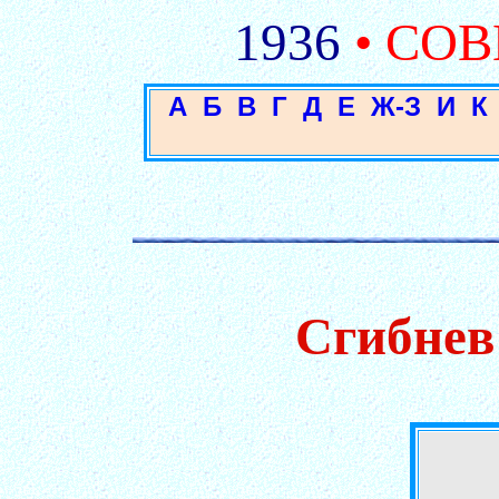
1936
• СО
А
Б
В
Г
Д
Е
Ж-З
И
К
Сгибнев