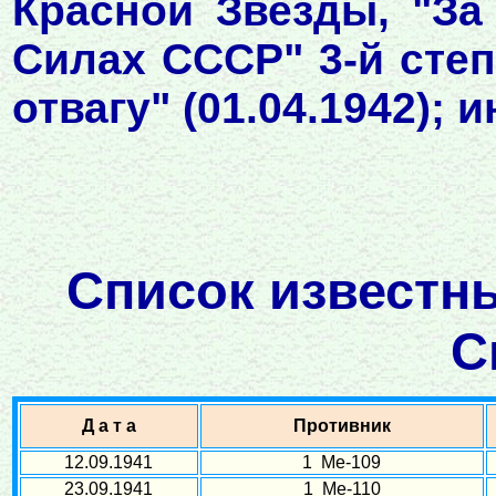
Красной Звезды, "З
Силах СССР" 3-й степ
отвагу" (01.04.1942);
Список известн
С
Д а т а
Противник
12.09.1941
1 Ме-109
23.09.1941
1 Ме-110