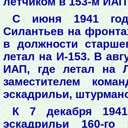
лётчиком в 153-м ИАП
С июня 1941 год
Силантьев на фронта
в должности старшег
летал на И-153. В авг
ИАП, где летал на 
заместителем коман
эскадрильи, штурман
К 7 декабря 1941
эскадрильи 160-го 