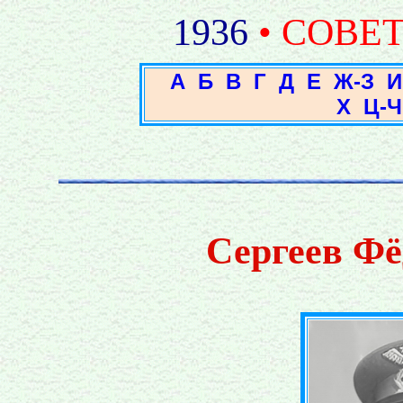
1936
• СОВЕ
А
Б
В
Г
Д
Е
Ж-З
И
Х
Ц-Ч
Сергеев Фё