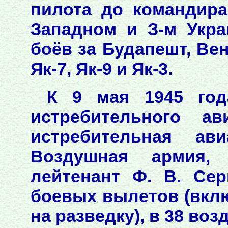
пилота до командира
Западном и З-м Укра
боёв за Будапешт, Вен
Як-7, Як-9 и Як-3.
К 9 мая 1945 год
истребительного ав
истребительная ави
Воздушная армия, 
лейтенант Ф. В. Се
боевых вылетов (вклю
на разведку), в 38 во