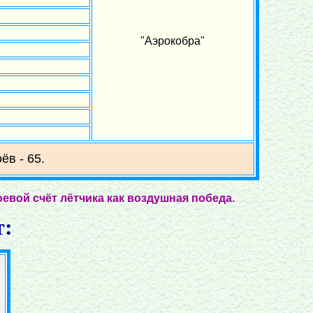
"Аэрокобра"
ёв - 65.
оевой счёт лётчика как воздушная победа.
т: