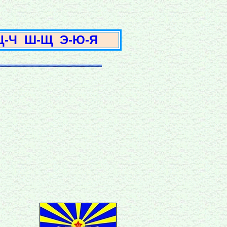
3
Ц-Ч
Ш-Щ
Э-Ю-Я