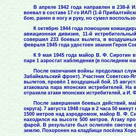
В апреле 1942 года направлен в 238-й И
воевал в составе 17-го ИАП (1-й Прибалтийск
бою, ранен в ногу и руку, но сумел восполь
К октябрю 1944 года помощник командира
авиационная дивизия, 11-й истребительны
совершил 233 боевых вылета, в воздушных
февраля 1945 года удостоен звания Героя Со
К 9 мая 1945 года майор В. Ф. Сиротин
паре 1 аэростат наблюдения (в последнем на
После окончания войны продолжал служит
Забайкальский фронт). Участник Советско-Яп
вылетов, провёл 1 воздушный бой. 15 авгус
атаковала пара японских истребителей. На
отразили атаки японских истребителей, а И.
После завершения боевых действий, ма
округа). 7 августа 1948 года в 2 часа 50 мин
1500 метров над аэродромом, майор В. Ф. С
находился на высоте 500 метров. Атаку п
фарой. В результате был ослеплён светом ф
землю. Похоронен на кладбище посёлка Хоро