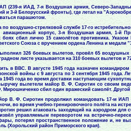
АП (239-я ИАД, 7-я Воздушная армия, Северо-Западный
ий и 3-й Белорусский фронты), где летал на "Аэрокобре
зоваться парашютом.
 по воздушно-стрелковой службе 17-го истребительног
й авиационный корпус, 3-я Воздушная армия, 1-й Пр
 боях сбил лично 15 самолётов противника. Указом
ветского Союза с вручением ордена Ленина и медали "З
 выполнил 326 боевых вылетов, провёл 65 воздушных 
градном листе указывается на 310 боевых вылетов и 7
ь в ВВС. В августе 1945 года назначен командиром 1
онской войны с 9 августа по 3 сентября 1945 года. Л
та 1945 года во время доставки наступающим сухопут
 выручку вылетели майор В. Ф. Сиротин со своим ве
 Ф. Мирошниченко сбил один вражеский самолёт. Другой
йор В. Ф. Сиротин продолжил командовать 17-м ИАП 
ут ночи, во время учебно-тренировочного полёта на ист
иротин решил атаковать заходящий на аэродром для 
роизвёл управляемым переворотом на встречно-перес
ары, потерял пространственное положение и, не вых
ль (Хорольский район Приморского края).