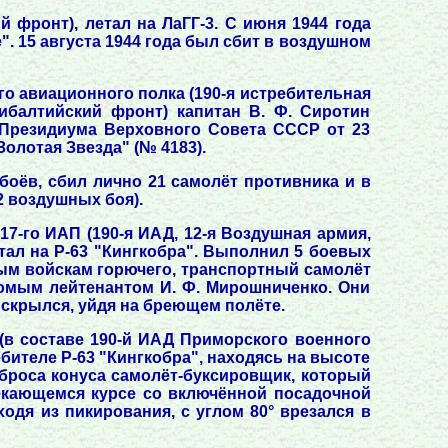
 фронт), летал на ЛаГГ-3. С июня 1944 года
". 15 августа 1944 года был сбит в воздушном
о авиационного полка (190-я истребительная
ибалтийский фронт) капитан В. Ф. Сиротин
 Президиума Верховного Совета СССР от 23
олотая Звезда" (№ 4183).
боёв, сбил лично 21 самолёт противника и в
2 воздушных боя).
7-го ИАП (190-я ИАД, 12-я Воздушная армия,
етал на Р-63 "Кингкобра". Выполнил 5 боевых
ным войскам горючего, транспортный самолёт
домым лейтенантом И. Ф. Мирошниченко. Они
 скрылся, уйдя на бреющем полёте.
(в составе 190-й ИАД Приморского военного
ребителе Р-63 "Кингкобра", находясь на высоте
сброса конуса самолёт-буксировщик, который
екающемся курсе со включённой посадочной
одя из пикирования, с углом 80° врезался в