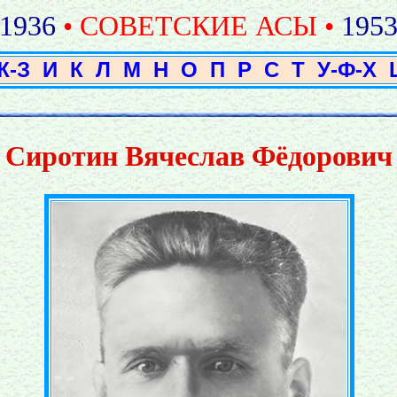
1936
• СОВЕТСКИЕ АСЫ •
195
Ж-З
И
К
Л
М
Н
О
П
Р
С
Т
У-Ф-Х
Сиротин Вячеслав Фёдорович