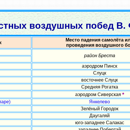
стных воздушных побед В. 
Место падения самолёта и
к
проведения воздушного б
район Бреста
аэродром Пинск
Слуцк
восточнее Слуцк
Средняя Рогатка
*
аэродром Сиверская
паре)
Янкелево
Зелёный Городок
Даугаляй
юго-западнее Салакас
западнее Побертай