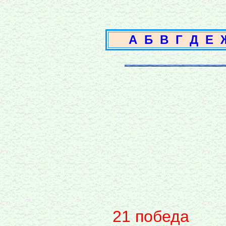
А
Б
В
Г
Д
Е
21 победа