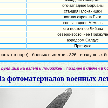
юго-западнее Барбаны
станция Плоканишки
южная окраина Рига
юго-западнее Мемель
юго-восточнее Либава
северо-восточнее Приэкуле
аэродром Салдус
Приэкуле
эростат в паре); боевых вылетов - 326; воздушных бо
 рулящим на взлёт и подожжён"
, позднее включён в б
з фотоматериалов военных ле