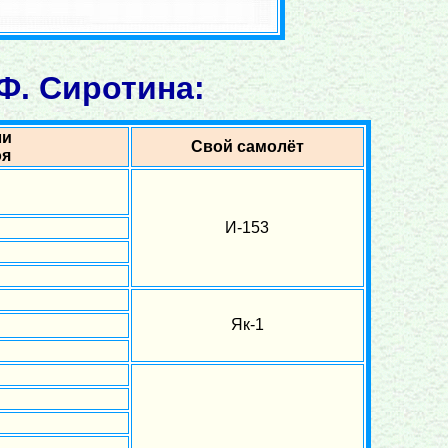
Ф. Сиротина:
ли
Свой самолёт
оя
И-153
Як-1