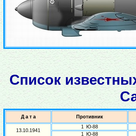
Список известных
С
Д а т а
Противник
1 Ю-88
13.10.1941
1 Ю-88