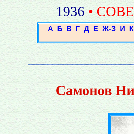
1936
• СОВ
А
Б
В
Г
Д
Е
Ж-З
И
К
Самонов Ни