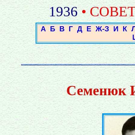
1936
• СОВЕ
А
Б
В
Г
Д
Е
Ж-З
И
К
Семенюк 