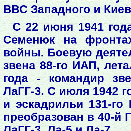
ВВС Западного и Киев
С 22 июня 1941 год
Семенюк на фронтах
войны. Боевую деяте
звена 88-го ИАП, лета
года - командир зв
ЛаГГ-3. С июля 1942 г
и эскадрильи 131-го
преобразован в 40-й 
ЛаГГ-3, Ла-5 и Ла-7.