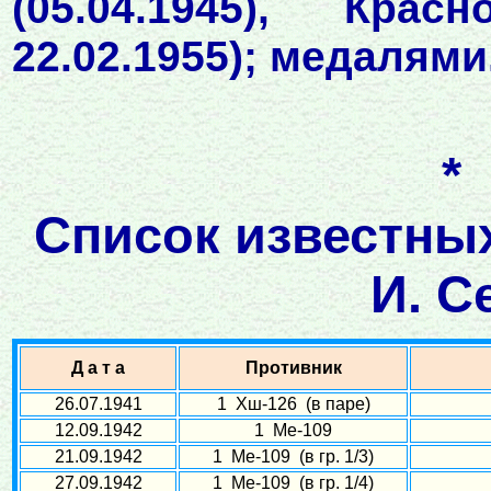
(05.04.1945), Крас
22.02.1955); медалями
*
Список известны
И. С
Д а т а
Противник
26.07.1941
1 Хш-126 (в паре)
12.09.1942
1 Ме-109
21.09.1942
1 Ме-109 (в гр. 1/3)
27.09.1942
1 Ме-109 (в гр. 1/4)