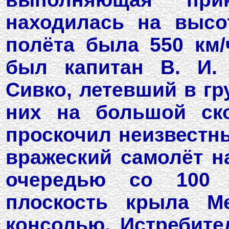
находилась на высо
полёта была 550 км/
был капитан В. И. 
Сивко, летевший в гр
них на большой ско
проскочил неизвестны
вражеский самолёт н
очередью со 100 
плоскость крыла Ме
консолью. Истребите