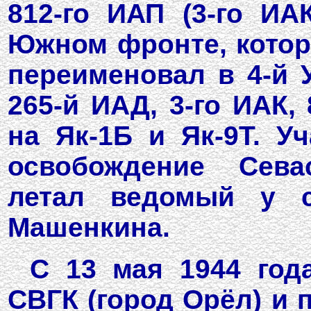
812-го ИАП (3-го ИА
Южном фронте, котор
переименовал в 4-й 
265-й ИАД, 3-го ИАК,
на Як-1Б и Як-9Т. У
освобождение Сева
летал ведомый у с
Машенкина.
С 13 мая 1944 год
СВГК (город Орёл) и