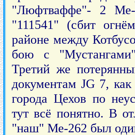
"Люфтваффе"- 2 Ме-
"111541" (сбит огнё
районе между Котбусо
бою с "Мустангами"
Третий же потерянны
документам JG 7, как
города Цехов по неу
тут всё понятно. В о
"наш" Ме-262 был оди