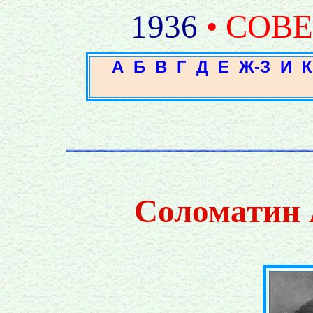
1936
• СОВ
А
Б
В
Г
Д
Е
Ж-З
И
К
Соломатин 