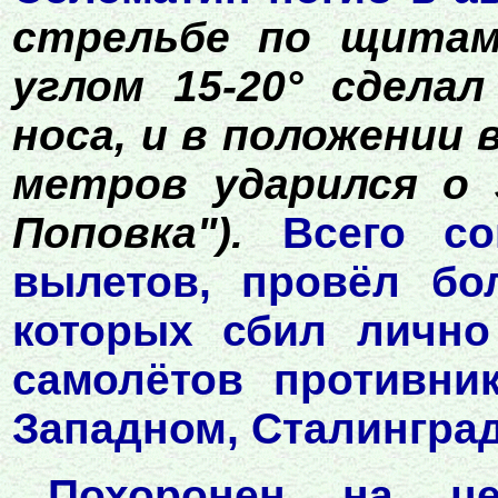
стрельбе по щитам
углом 15-20° сдела
носа, и в положении 
метров ударился о 
Поповка").
Всего со
вылетов, провёл бо
которых сбил лично
самолётов противни
Западном, Сталингра
Похоронен на це