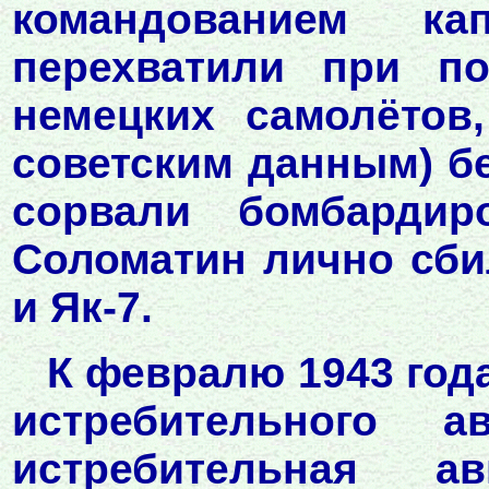
командованием к
перехватили при п
немецких самолётов
советским данным) бе
сорвали бомбарди
Соломатин лично сбил
и Як-7.
К февралю 1943 год
истребительного а
истребительная а