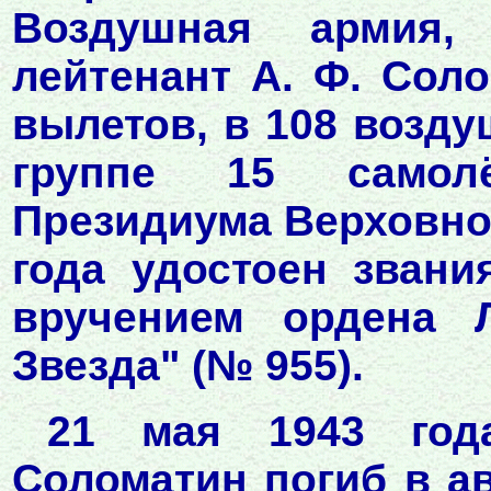
Воздушная армия
лейтенант А. Ф. Сол
вылетов, в 108 возду
группе 15 самолё
Президиума Верховног
года удостоен звани
вручением ордена 
Звезда" (№ 955).
21 мая 1943 год
Соломатин погиб в а