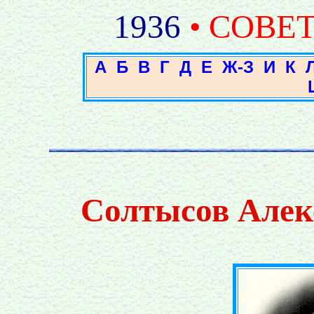
1936
• СОВЕ
А
Б
В
Г
Д
Е
Ж-З
И
К
Солтысов Алек