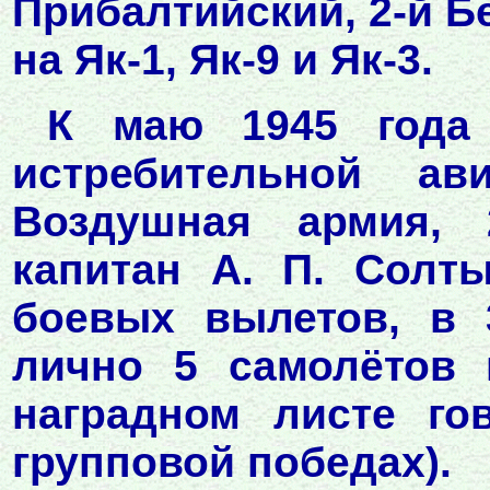
Прибалтийский, 2-й Б
на Як-1, Як-9 и Як-3.
К маю 1945 года 
истребительной ав
Воздушная армия, 
капитан А. П. Солт
боевых вылетов, в 
лично 5 самолётов 
наградном листе го
групповой победах).