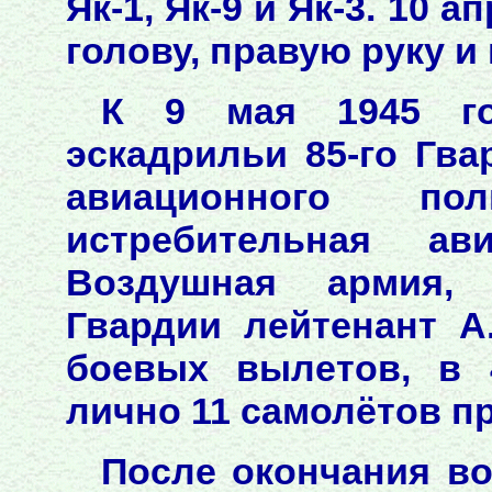
Як-1, Як-9 и Як-3. 10 
голову, правую руку и 
К 9 мая 1945 го
эскадрильи 85-го Гва
авиационного по
истребительная ав
Воздушная армия, 
Гвардии лейтенант А
боевых вылетов, в 
лично 11 самолётов п
После окончания в