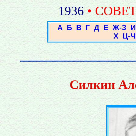
1936
• СОВЕ
А
Б
В
Г
Д
Е
Ж-З
И
Х
Ц-Ч
Силкин Ал