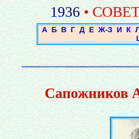
1936
• СОВЕ
А
Б
В
Г
Д
Е
Ж-З
И
К
Сапожников А