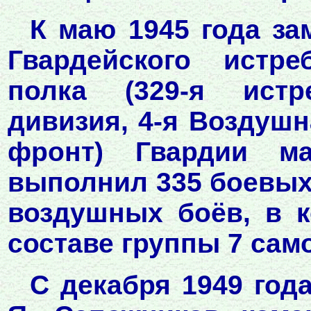
К маю 1945 года за
Гвардейского истре
полка (329-я истр
дивизия, 4-я Воздушн
фронт) Гвардии м
выполнил 335 боевых
воздушных боёв, в 
составе группы 7 сам
С декабря 1949 год