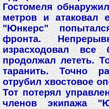
Гостомеля обнаружил
метров и атаковал е
"Юнкерс" попытал
фронта. Непреры
израсходовал все 
продолжал лететь. Т
таранить. Точно р
отрубил хвостовое оп
Тот потерял управле
членов экипажа "Ю