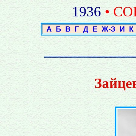
1936
• С
А
Б
В
Г
Д
Е
Ж-З
И
К
Зайце