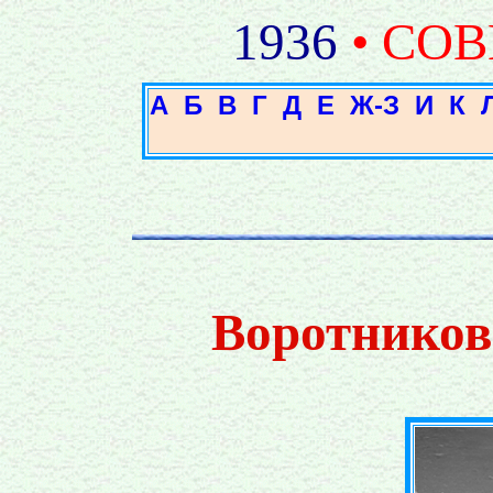
1936
• СО
А
Б
В
Г
Д
Е
Ж-З
И
К
Воротников