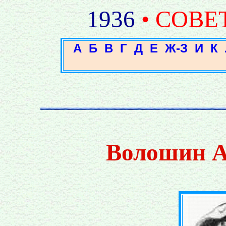
1936
• СОВЕ
А
Б
В
Г
Д
Е
Ж-З
И
К
Волошин А