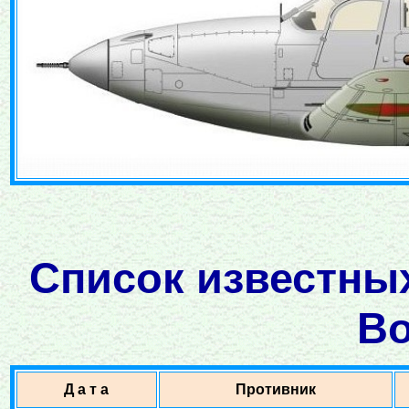
Список известны
Во
Д а т а
Противник