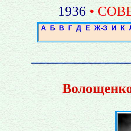
1936
• СОВ
А
Б
В
Г
Д
Е
Ж-З
И
К
Волощенко