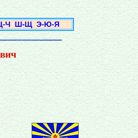
3
Ц-Ч
Ш-Щ
Э-Ю-Я
ович