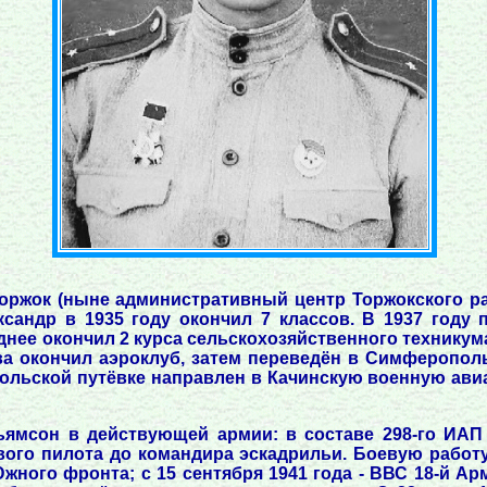
Торжок (ныне административный центр Торжокского ра
сандр в 1935 году окончил 7 классов. В 1937 году 
нее окончил 2 курса сельскохозяйственного техникум
ва окончил аэроклуб, затем переведён в Симферопо
мольской путёвке направлен в Качинскую военную ав
ьямсон в действующей армии: в составе 298-го ИАП (
ового пилота до командира эскадрильи. Боевую работ
го фронта; с 15 сентября 1941 года - ВВС 18-й Арми