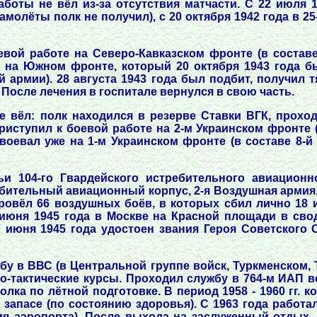
работы не вёл из-за отсутствия матчасти. С 22 июля
самолёты полк не получил), с 20 октября 1942 года в 
евой работе на Северо-Кавказском фронте (в составе
ал на Южном фронте, который 20 октября 1943 года б
 армии). 28 августа 1943 года был подбит, получил 
 После лечения в госпитале вернулся в свою часть.
не вёл: полк находился в резерве Ставки ВГК, про
приступил к боевой работе на 2-м Украинском фронте 
воевал уже на 1-м Украинском фронте (в составе 8-й
и 104-го Гвардейского истребительного авиационно
бительный авиационный корпус, 2-я Воздушная армия, 
овёл 66 воздушных боёв, в которых сбил лично 18 и
июня 1945 года в Москве на Красной площади в свод
 июня 1945 года удостоен звания Героя Советского 
у в ВВС (в Центральной группе войск, Туркменском, 
о-тактические курсы. Проходил службу в 764-м ИАП в
лка по лётной подготовке. В период 1958 - 1960 гг. 
 запасе (по состоянию здоровья). С 1963 года работа
 аэропорта). После выхода на заслуженный отдых, 