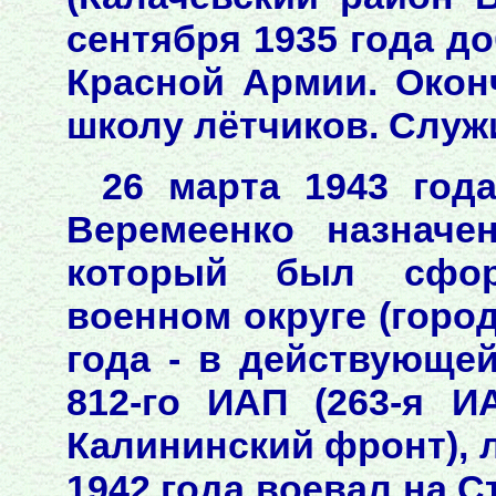
сентября 1935 года д
Красной Армии. Око
школу лётчиков. Служ
26 марта 1943 года
Веремеенко назначе
который был сфор
военном округе (горо
года - в действующей
812-го ИАП (263-я И
Калининский фронт), л
1942 года воевал на С