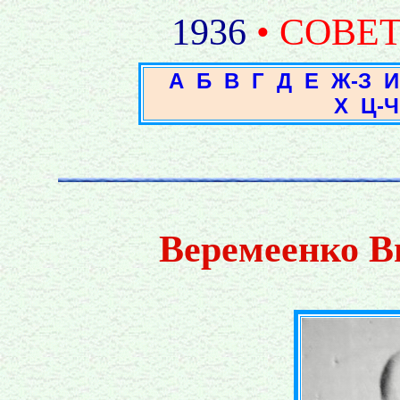
1936
• СОВЕ
А
Б
В
Г
Д
Е
Ж-З
И
Х
Ц-Ч
Веремеенко В