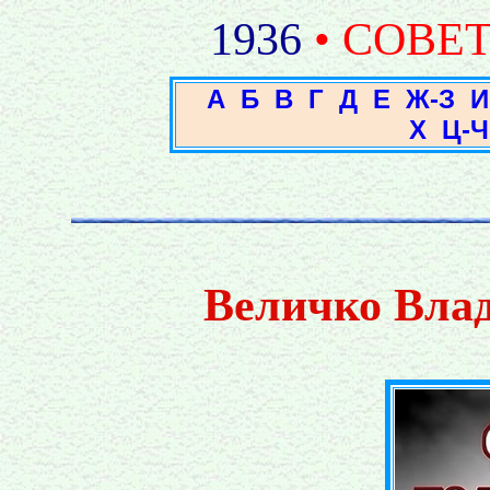
1936
• СОВЕ
А
Б
В
Г
Д
Е
Ж-З
И
Х
Ц-Ч
Величко Вла