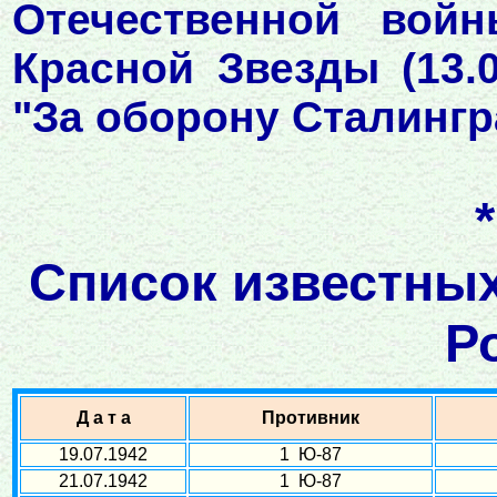
Отечественной войны
Красной Звезды (13.0
"За оборону Сталингр
Список известных
Р
Д а т а
Противник
19.07.1942
1 Ю-87
21.07.1942
1 Ю-87