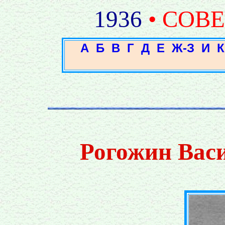
1936
• СОВ
А
Б
В
Г
Д
Е
Ж-З
И
К
Рогожин Вас