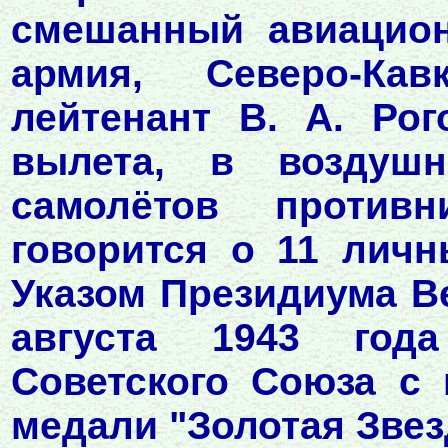
смешанный авиацион
армия, Северо-Ка
лейтенант В. А. Ро
вылета, в воздуш
самолётов против
говорится о 11 личн
Указом Президиума В
августа 1943 год
Советского Союза с
медали "Золотая Звез