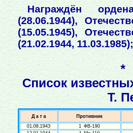
Награждён орден
(28.06.1944), Отечес
(15.05.1945), Отечес
(21.02.1944, 11.03.1985
*
Список известны
Т. П
Д а т а
Противник
01.08.1943
1 ФВ-190