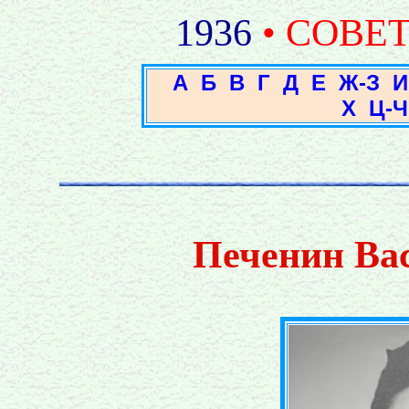
1936
• СОВЕ
А
Б
В
Г
Д
Е
Ж-З
И
Х
Ц-Ч
Печенин Ва