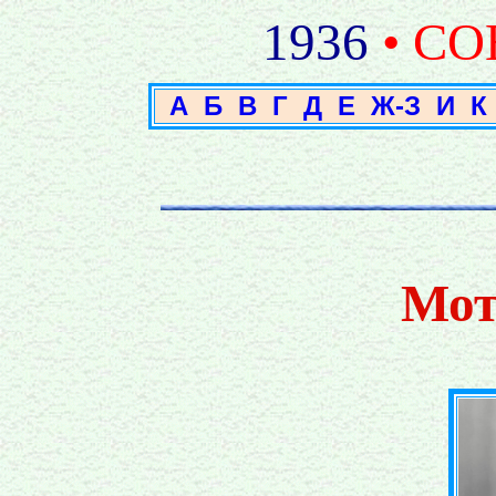
1936
• С
А
Б
В
Г
Д
Е
Ж-З
И
К
Мот