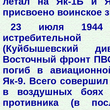
летал на Як-1Б и Я
присвоено воинское з
23 июля 1944 
истребительной
(Куйбышевский д
Восточный фронт ПВО
погиб в авиационно
Як-9. Всего совершил
в воздушных боях 
противника (в пос