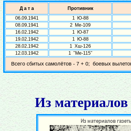
Д а т а
Противник
06.09.1941
1 Ю-88
08.09.1941
2 Ме-109
16.02.1942
1 Ю-87
19.02.1942
1 Ю-88
28.02.1942
1 Хш-126
12.03.1942
1 "Ме-115"
Всего сбитых самолётов - 7 + 0; боевых вылетов
Из материалов