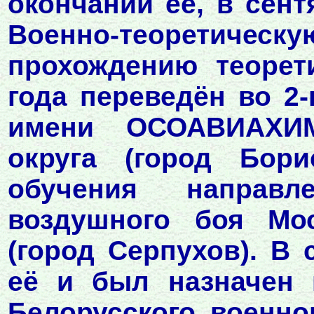
окончании её, в сент
Военно-теоретичес
прохождению теорет
года переведён во 2
имени ОСОАВИАХИМ
округа (город Бори
обучения напра
воздушного боя Мос
(город Серпухов). В 
её и был назначен 
Белорусского военног