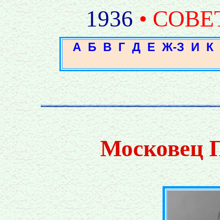
1936
• СОВЕ
А
Б
В
Г
Д
Е
Ж-З
И
К
Московец 