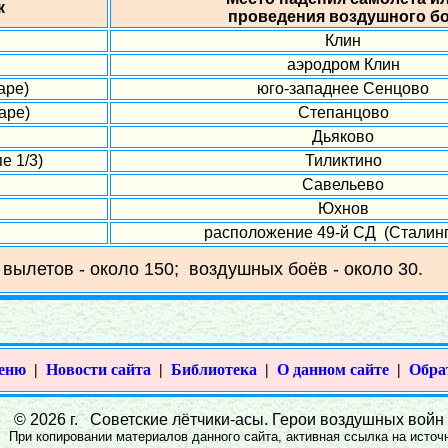
к
проведения воздушного б
Клин
аэродром Клин
аре)
юго-западнее Сенцово
аре)
Степанцово
Дьяково
е 1/3)
Тиликтино
Савельево
Юхнов
расположение 49-й СД (Сталин
 вылетов - около 150; воздушных боёв - около 30.
меню
|
Новости сайта
|
Библиотека
|
О данном сайте
|
Обра
© 2026 г. Советские лётчики-асы. Герои воздушных войн 1
При копировании материалов данного сайта, активная ссылка на источн