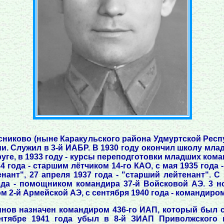
есниково (ныне Каракульского района Удмуртской Респ
и. Служил в 3-й ИАБР. В 1930 году окончил школу мла
ге, в 1933 году - курсы переподготовки младших кома
34 года - старшим лётчиком 14-го КАО, с мая 1935 года 
нант", 27 апреля 1937 года - "старший лейтенант". С
года - помощником командира 37-й Войсковой АЭ. 3 н
м 2-й Армейской АЭ, с сентября 1940 года - командиро
двинов назначен командиром 436-го ИАП, который был
ентябре 1941 года убыл в 8-й ЗИАП Приволжского в