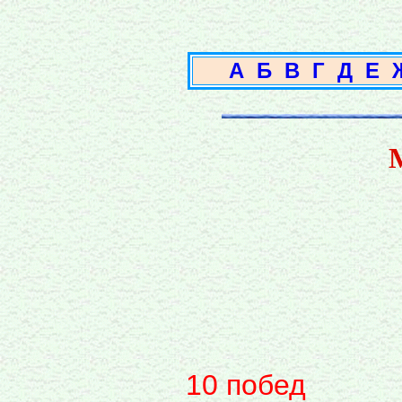
А
Б
В
Г
Д
Е
10 побед