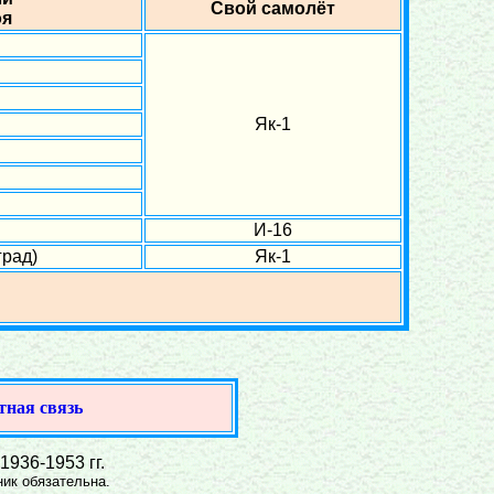
Свой самолёт
оя
Як-1
И-16
град)
Як-1
тная связь
936-1953 гг.
ик обязательна.