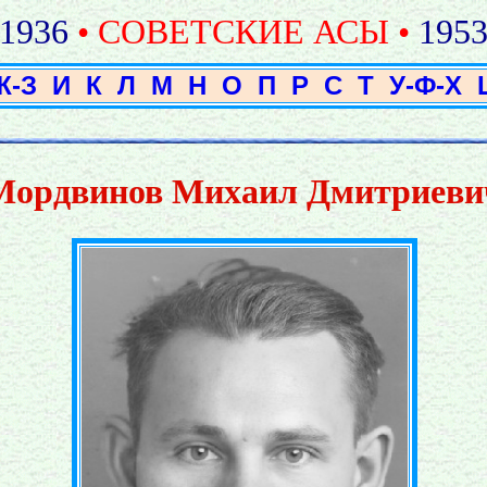
1936
• СОВЕТСКИЕ АСЫ •
195
Ж-З
И
К
Л
М
Н
О
П
Р
С
Т
У-Ф-Х
Мордвинов Михаил Дмитриеви