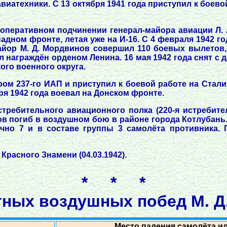
виатехники. С 13 октября 1941 года приступил к боево
 оперативном подчинении генерал-майора авиации Л. 
адном фронте, летая уже на И-16. С 4 февраля 1942 г
майор М. Д. Мордвинов совершил 110 боевых вылетов,
 награждён орденом Ленина. 16 мая 1942 года снят с
ого военного округа.
ром 237-го ИАП и приступил к боевой работе на Стали
бря 1942 года воевал на Донском фронте.
истребительного авиационного полка (220-я истребит
ов погиб в воздушном бою в районе города Котлубань
чно 7 и в составе группы 3 самолёта противника. 
 Красного Знамени (04.03.1942).
* * *
тных воздушных побед М. Д
Место падения самолёта и