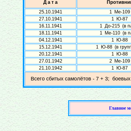
Д а т а
Противни
25.10.1941
1 Ме-109
27.10.1941
1 Ю-87
16.11.1941
1 До-215 (в п
18.11.1941
1 Ме-110 (в п
04.12.1941
1 Ю-88
15.12.1941
1 Ю-88 (в групп
20.12.1941
1 Ю-88
27.01.1942
2 Ме-109
21.10.1942
1 Ю-87
Всего сбитых самолётов - 7 + 3; боевых
Главное 