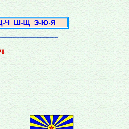
3
Ц-Ч
Ш-Щ
Э-Ю-Я
ч