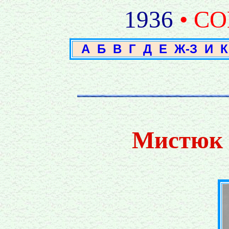
1936
• С
А
Б
В
Г
Д
Е
Ж-З
И
К
Мистюк 