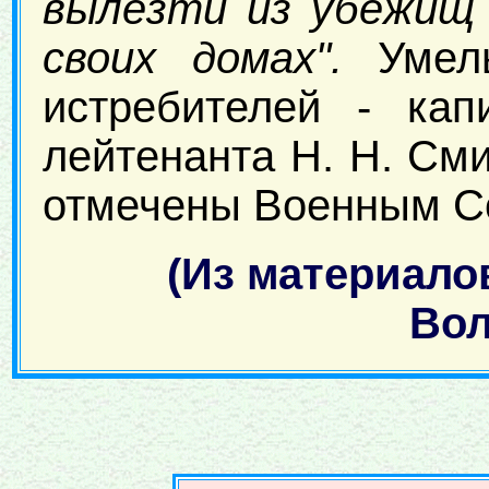
вылезти из убежищ 
своих домах".
Умелы
истребителей - ка
лейтенанта Н. Н. См
отмечены Военным Со
(Из материало
Волг