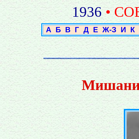
1936
• СО
А
Б
В
Г
Д
Е
Ж-З
И
К
Мишанин