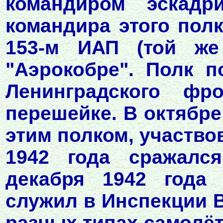
командиром эскадр
командира этого полк
153-м ИАП (той же
"Аэрокобре". Полк 
Ленинградского ф
перешейке. В октябре
этим полком, участвов
1942 года сражалс
декабря 1942 года
служил в Инспекции В
разных типах самолёт