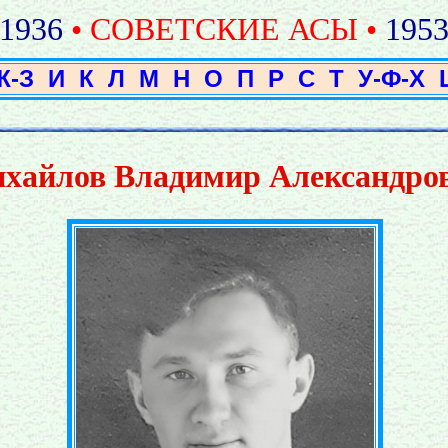
1936
• СОВЕТСКИЕ АСЫ •
195
Ж-З
И
К
Л
М
Н
О
П
Р
С
Т
У-Ф-Х
хайлов Владимир Александро