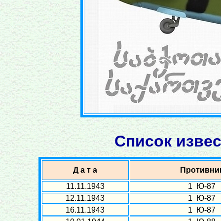
Список извес
Д а т а
Противни
11.11.1943
1 Ю-87
12.11.1943
1 Ю-87
16.11.1943
1 Ю-87