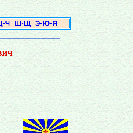
3
Ц-Ч
Ш-Щ
Э-Ю-Я
вич