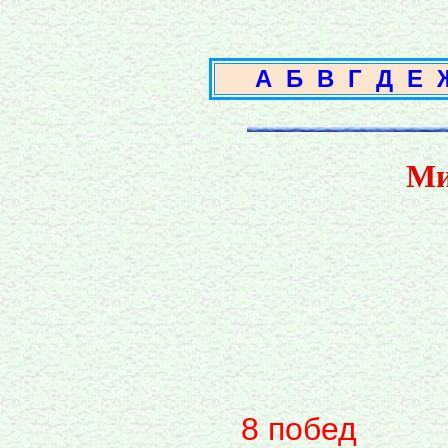
А
Б
В
Г
Д
Е
Ми
8 побед