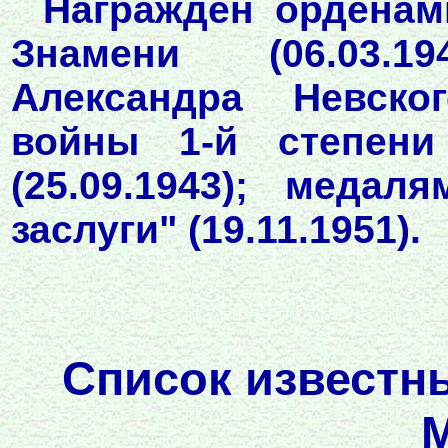
Награждён орденами
Знамени (06.03.194
Александра Невског
войны 1-й степени 
(25.09.1943); меда
заслуги" (19.11.1951).
Список известн
М