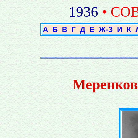
1936
• СО
А
Б
В
Г
Д
Е
Ж-З
И
К
Меренков