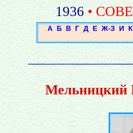
1936
• СОВ
А
Б
В
Г
Д
Е
Ж-З
И
К
Мельницкий 