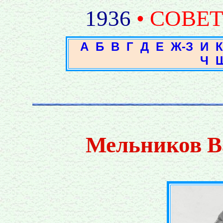
1936
• СОВЕ
А
Б
В
Г
Д
Е
Ж-З
И
К
Ч
Мельников В