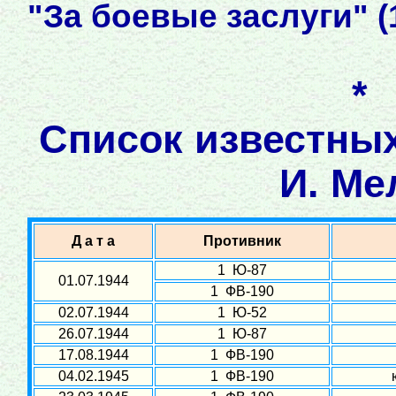
"За боевые заслуги" (1
*
Список известны
И. Ме
Д а т а
Противник
1 Ю-87
01.07.1944
1 ФВ-190
02.07.1944
1 Ю-52
26.07.1944
1 Ю-87
17.08.1944
1 ФВ-190
04.02.1945
1 ФВ-190