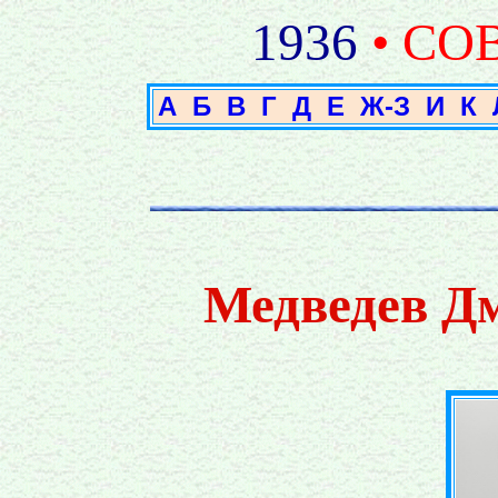
1936
• СО
А
Б
В
Г
Д
Е
Ж-З
И
К
Медведев Д