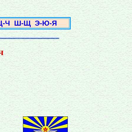
3
Ц-Ч
Ш-Щ
Э-Ю-Я
ч