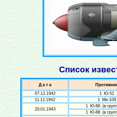
Список извес
Д а т а
Противни
07.12.1942
1 Ю-52
11.12.1942
1 Ме-109
1 Ю-88 (в групп
20.01.1943
1 Ю-88 (в групп