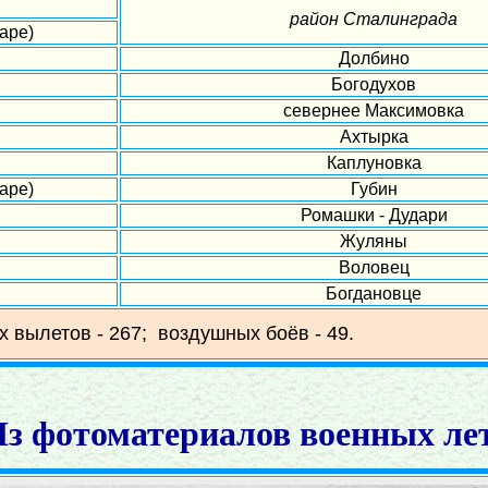
район Сталинграда
аре)
Долбино
Богодухов
севернее Максимовка
Ахтырка
Каплуновка
аре)
Губин
Ромашки - Дудари
Жуляны
Воловец
Богдановце
х вылетов - 267; воздушных боёв - 49.
з фотоматериалов военных ле