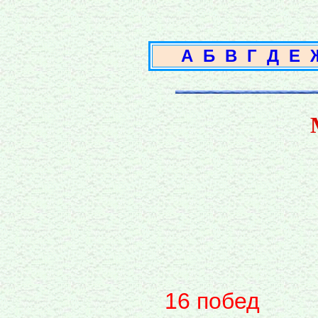
А
Б
В
Г
Д
Е
16 побед