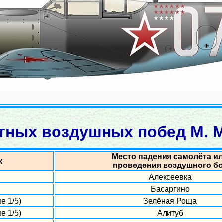
тных воздушных побед М. 
Место падения самолёта и
к
проведения воздушного б
Алексеевка
Басаргино
е 1/5)
Зелёная Роща
е 1/5)
Алитуб