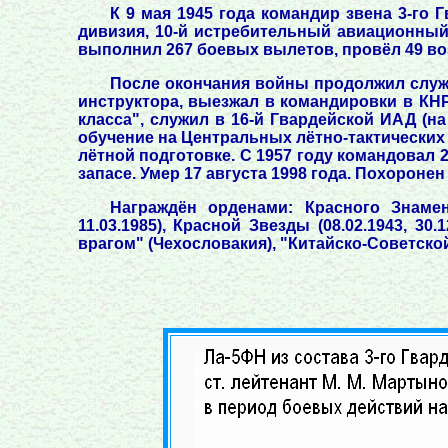
К 9 мая 1945 года командир звена 3-го 
дивизия, 10-й истребительный авиационный 
выполнил 267 боевых вылетов, провёл 49 воз
После окончания войны продолжил службу
инструктора, выезжал в командировки в КНР
класса", служил в 16-й Гвардейской ИАД (н
обучение на Центральных лётно-тактических
лётной подготовке. С 1957 году командовал 2
запасе. Умер 17 августа 1998 года. Похорон
Награждён орденами: Красного Знамени (
11.03.1985), Красной Звезды (08.02.1943, 30
врагом" (Чехословакия), "Китайско-Советско