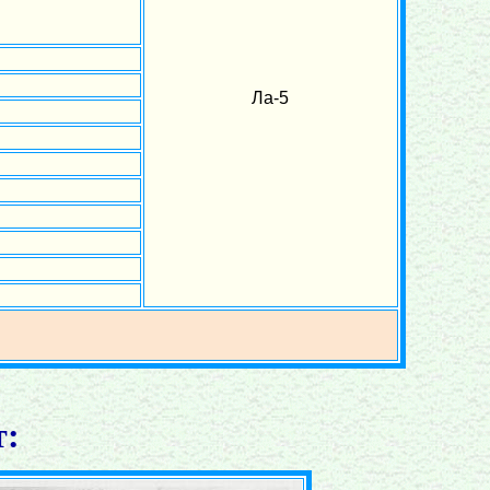
Ла-5
т: