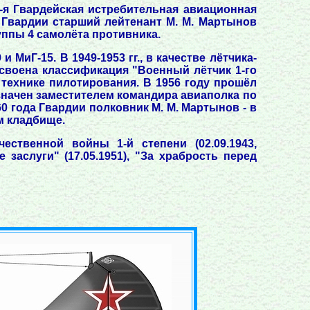
5-я Гвардейская истребительная авиационная
) Гвардии старший лейтенант М. М. Мартынов
уппы 4 самолёта противника.
иГ-15. В 1949-1953 гг., в качестве лётчика-
исвоена классификация "Военный лётчик 1-го
 технике пилотирования. В 1956 году прошёл
значен заместителем командира авиаполка по
60 года Гвардии полковник М. М. Мартынов - в
м кладбище.
ечественной войны 1-й степени (02.09.1943,
е заслуги" (17.05.1951), "За храбрость перед