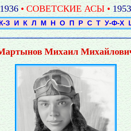
1936
• СОВЕТСКИЕ АСЫ •
195
Ж-З
И
К
Л
М
Н
О
П
Р
С
Т
У-Ф-Х
Мартынов Михаил Михайлови