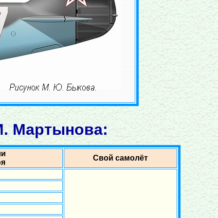
М. Мартынова:
ли
Свой самолёт
оя