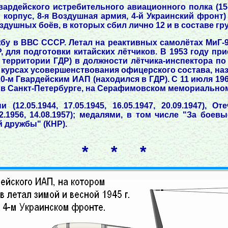
Гвардейского истребительного авиационного полка (1
корпус, 8-я Воздушная армия, 4-й Украинский фронт
душных боёв, в которых сбил лично 12 и в составе гр
 в ВВС СССР. Летал на реактивных самолётах МиГ-9 и М
, для подготовки китайских лётчиков. В 1953 году пр
а территории ГДР) в должности лётчика-инспектора по
 курсах усовершенствования офицерского состава, на
0-м Гвардейским ИАП (находился в ГДР). С 11 июля 19
ен в Санкт-Петербурге, на Серафимовском мемориально
12.05.1944, 17.05.1945, 16.05.1947, 20.09.1947), От
.12.1956, 14.08.1957); медалями, в том числе "За боевы
й дружбы" (КНР).
* * *