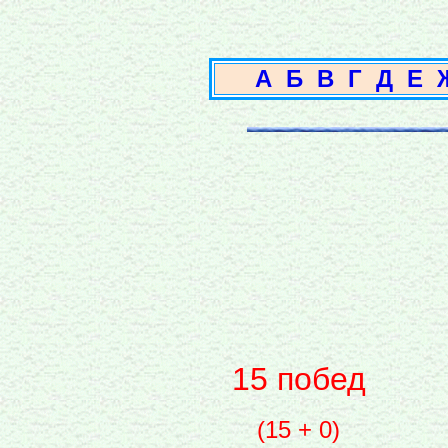
А
Б
В
Г
Д
Е
15 побед
(15 + 0)