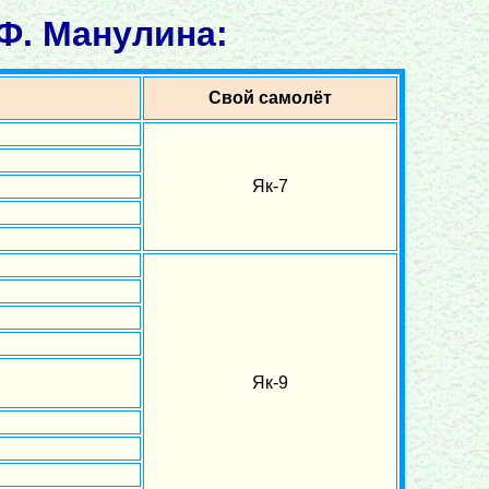
Ф. Манулина:
Свой самолёт
Як-7
Як-9