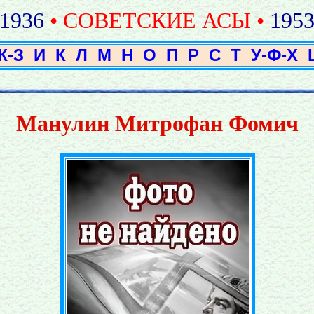
1936
• СОВЕТСКИЕ АСЫ •
195
Ж-З
И
К
Л
М
Н
О
П
Р
С
Т
У-Ф-Х
Манулин Митрофан Фомич