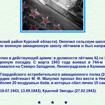
овский район Курской области). Окончил сельскую школ
ю военную авиационную школу лётчиков и был напра
улин в действующей армии: в должности лётчика 42-го И
денную посадку. С марта 1943 года воевал в 744-м 
. Сражался на Северо-Западном, Ленинградском и Калин
о Гвардейского истребительного авиационного полка (2
рдии лейтенант М. Ф. Манулин пропал без вести в Н
более 20 воздушных боёв, в которых сбил лично 15 са
07.1943, 13.09.1943), Красной Звезды (27.02.1943).
* * *