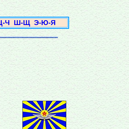
3
Ц-Ч
Ш-Щ
Э-Ю-Я