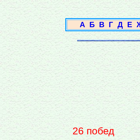
А
Б
В
Г
Д
Е
26 побед