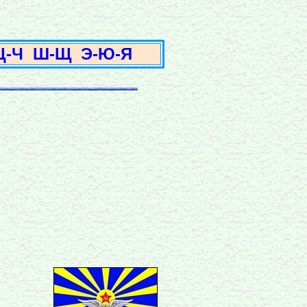
3
Ц-Ч
Ш-Щ
Э-Ю-Я