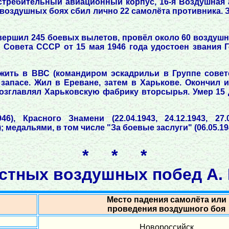
стребительный авиационный корпус, 16-я Воздушная а
воздушных боях сбил лично 22 самолёта противника. 
совершил 245 боевых вылетов, провёл около 60 воздуш
 Совета СССР от 15 мая 1946 года удостоен звания 
ить в ВВС (командиром эскадрильи в Группе советс
в запасе. Жил в Ереване, затем в Харькове. Окончил
озглавлял Харьковскую фабрику вторсырья. Умер 15 д
6), Красного Знамени (22.04.1943, 24.12.1943, 27.0
; медальями, в том числе "За боевые заслуги" (06.05.19
* * *
стных воздушных побед А. 
Место падения самолёта или
проведения воздушного боя
Новороссийск