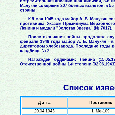
истребительная авиационная дивизия, 3-й и
Манукян совершил 207 боевых вылетов, в 55 
страны.
К 9 мая 1945 года майор А. Б. Манукян 
противника. Указом Президиума Верховного
Ленина и медали "Золотая Звезда" (№ 7017).
После окончания войны продолжал служ
февраля 1949 года майор А. Б. Манукян - 
директором хлебозавода. Последние годы в
кладбище № 2.
Награждён орденами: Ленина (15.05.194
Отечественной войны 1-й степени (02.06.1943)
Список изве
Д а т а
Противник
20.04.1943
1 Ме-109