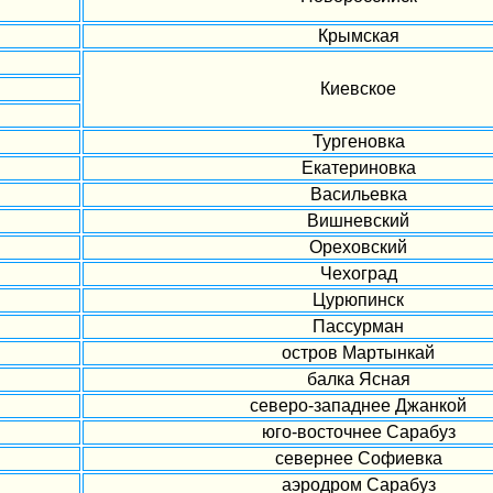
Крымская
Киевское
Тургеновка
Екатериновка
Васильевка
Вишневский
Ореховский
Чехоград
Цурюпинск
Пассурман
остров Мартынкай
балка Ясная
северо-западнее Джанкой
юго-восточнее Сарабуз
севернее Софиевка
аэродром Сарабуз