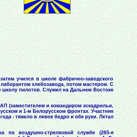
 затем учился в школе фабрично-заводского
л лаборантом хлебозавода, потом мастером. С
ю школу пилотов. Служил на Дальнем Востоке
 ИАП (заместителем и командиром эскадрильи,
усском и 1-м Белорусском фронтах. Участник
года - тяжело в левое бедро и обе руки. Летал
а по воздушно-стрелковой службе (265-я