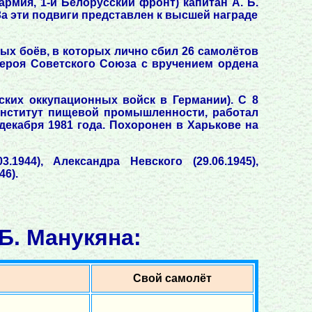
рмия, 1-й Белорусский фронт) капитан А. Б.
За эти подвиги представлен к высшей награде
ных боёв, в которых лично сбил 26 самолётов
Героя Советского Союза с вручением ордена
ких оккупационных войск в Германии). С 8
 институт пищевой промышленности, работал
екабря 1981 года. Похоронен в Харькове на
3.1944), Александра Невского (29.06.1945),
46).
Б. Манукяна:
Свой самолёт