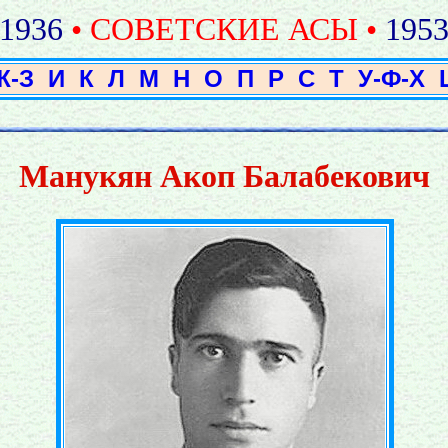
1936
• СОВЕТСКИЕ АСЫ •
195
Ж-З
И
К
Л
М
Н
О
П
Р
С
Т
У-Ф-Х
Манукян Акоп Балабекович