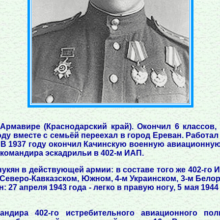
 Армавире (Краснодарский край). Окончил 6 классов,
оду вместе с семьёй переехал в город Ереван. Работа
и. В 1937 году окончил Качинскую военную авиационну
 командира эскадрильи в 402-м ИАП.
анукян в действующей армии: в составе того же 402-го
Северо-Кавказском, Южном, 4-м Украинском, 3-м Белор
27 апреля 1943 года - легко в правую ногу, 5 мая 1944 
дира 402-го истребительного авиационного полк