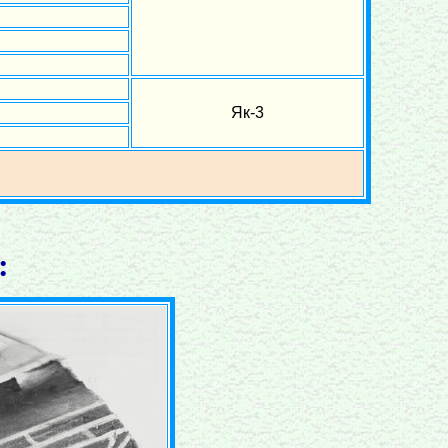
Як-3
: