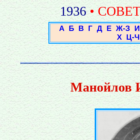
1936
• СОВЕ
А
Б
В
Г
Д
Е
Ж-З
И
Х
Ц-Ч
Манойлов 