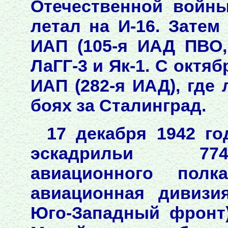
Отечественной войны
летал на И-16. Затем
ИАП (105-я ИАД ПВО
ЛаГГ-3 и Як-1. С октяб
ИАП (282-я ИАД), где 
боях за Сталинград.
17 декабря 1942 го
эскадрильи 774
авиационного полка
авиационная дивизи
Юго-Западный фронт)